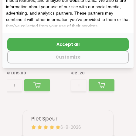
media features, and analyze our website traffic. We also share
information about your use of our site with our social media,
advertising, and analytics partners. These partners may
combine it with other information you've provided to them or that
they've collected from your use of their services.
Dometic Heki 2 De Luxe
Dometic Combirollo 2000
96x65.5cm
Veer 400mm
Accept all
De Dometic Heki 2 laat volop licht en frisse l...
Customize
Op voorraad
Op voorraad
€1.015,80
€21,20