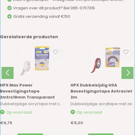
Vragen over dit product? Bel 085-0707316
Gratis verzending vanaf €150
Gerelateerde producten
HPX Max Power
HPX Dubbelzijdig HSA
Bevestigingstape
Bevestigingstape Antraciet
2mtrx19mm Transparant
2m
Dubbelzijdige acryl tape met zeer hoge kleefkr...
Dubbelzijdige acryltape met zeer hoge kleefkra...
Op voorraad
Op voorraad
€6,75
€6,00