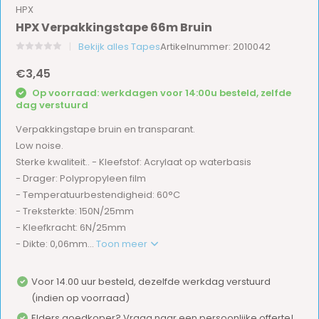
HPX
HPX Verpakkingstape 66m Bruin
Bekijk alles Tapes
Artikelnummer: 2010042
€3,45
Op voorraad: werkdagen voor 14:00u besteld, zelfde
dag verstuurd
Verpakkingstape bruin en transparant.
Low noise.
Sterke kwaliteit.. - Kleefstof: Acrylaat op waterbasis
- Drager: Polypropyleen film
- Temperatuurbestendigheid: 60°C
- Treksterkte: 150N/25mm
- Kleefkracht: 6N/25mm
- Dikte: 0,06mm...
Toon meer
Voor 14.00 uur besteld, dezelfde werkdag verstuurd
(indien op voorraad)
Elders goedkoper? Vraag naar een persoonlijke offerte!