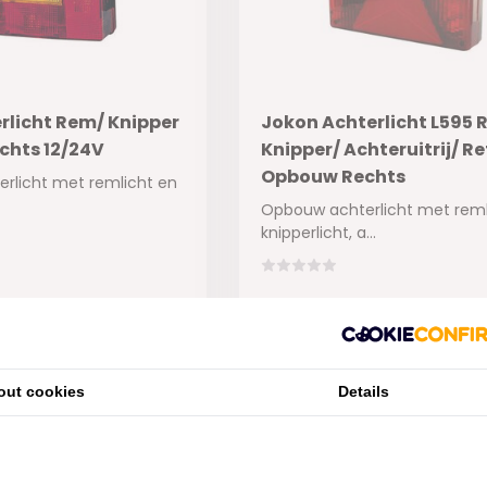
rlicht Rem/ Knipper
Jokon Achterlicht L595 
hts 12/24V
Knipper/ Achteruitrij/ Re
Opbouw Rechts
rlicht met remlicht en
Opbouw achterlicht met reml
knipperlicht, a...
ad
Op voorraad
€64,60
out cookies
Details