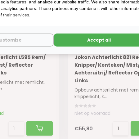
edia features, and analyze our website traffic. We also share informati
d analytics partners. These partners may combine it with other informat
 their services.
ustomize
Accept all
erlicht L595 Rem/
Jokon Achterlicht 821 R
st/ Reflector
Knipper/ Kenteken/ Mist
nks
Achteruitrij/ Reflector
Links
rlicht met remlicht,
...
Opbouw achterlicht met reml
knipperlicht, k...
ad
Niet op voorraad
€55,80