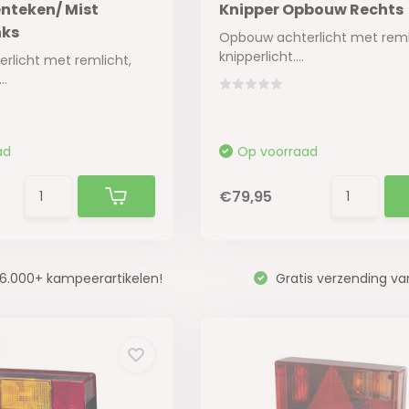
enteken/ Mist
Knipper Opbouw Rechts
nks
Opbouw achterlicht met reml
knipperlicht....
rlicht met remlicht,
..
ad
Op voorraad
€79,95
6.000+ kampeerartikelen!
Gratis verzending va