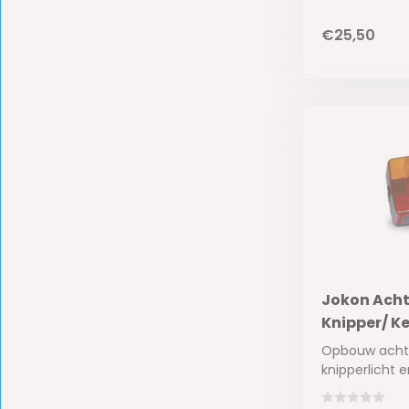
€25,50
Jokon Acht
Knipper/ K
Opbouw achte
knipperlicht en