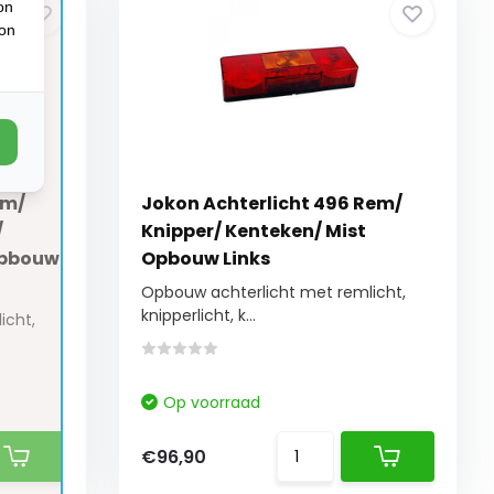
on
ion
em/
Jokon Achterlicht 496 Rem/
/
Knipper/ Kenteken/ Mist
 Opbouw
Opbouw Links
Opbouw achterlicht met remlicht,
knipperlicht, k...
icht,
Op voorraad
€96,90