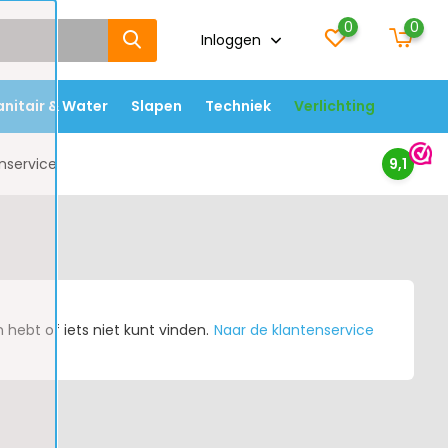
0
0
Inloggen
anitair & Water
Slapen
Techniek
Verlichting
nservice
9,1
hebt of iets niet kunt vinden.
Naar de klantenservice