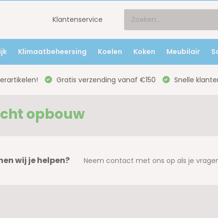
Klantenservice
jk
Klimaatbeheersing
Koelen
Koken
Meubilair
S
rartikelen!
Gratis verzending vanaf €150
Snelle klante
icht opbouw
en wij je helpen?
Neem contact met ons op als je vragen 