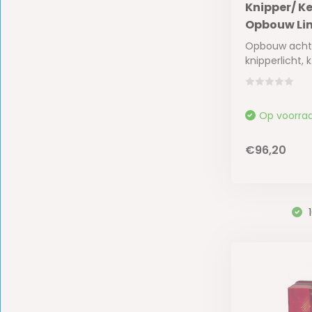
Knipper/ K
Opbouw Li
Opbouw achte
knipperlicht, k.
Op voorra
€96,20
1