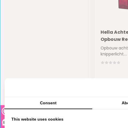
Hella Achte
Opbouw Rec
Opbouw achte
knipperlicht....
Op voorra
€42,85
Consent
Ab
This website uses cookies
9,3