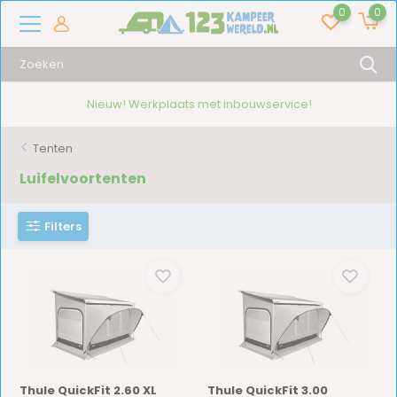
0
0
Nieuw! Werkplaats met inbouwservice!
Tenten
Luifelvoortenten
Filters
Thule QuickFit 2.60 XL
Thule QuickFit 3.00