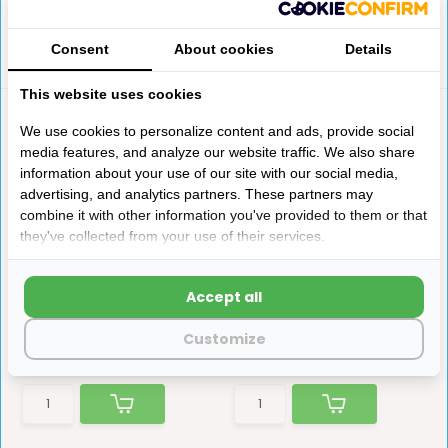
Consent
About cookies
Details
This website uses cookies
We use cookies to personalize content and ads, provide social
media features, and analyze our website traffic. We also share
information about your use of our site with our social media,
advertising, and analytics partners. These partners may
combine it with other information you've provided to them or that
they've collected from your use of their services.
Thule QuickFit 3.10 L
Thule QuickFit 3.10 M
Universele en compacte
Universele en compacte
luifeltent die ultrasnel ...
luifeltent die ultrasnel ...
Accept all
Customize
Niet op voorraad
Niet op voorraad
€979,-
€874,-