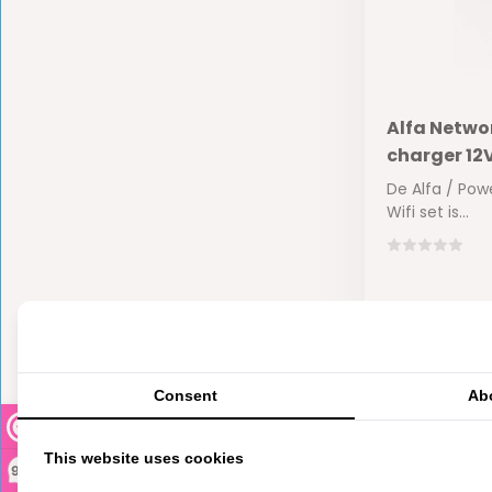
Alfa Netwo
charger 12V
De Alfa / Po
Wifi set is...
Niet op voorr
€9,95
Consent
Ab
This website uses cookies
9,3