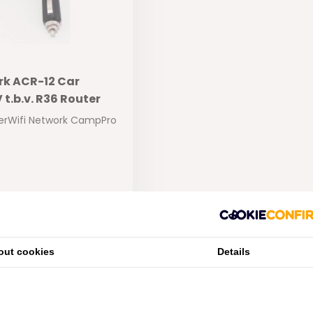
rk ACR-12 Car
 t.b.v. R36 Router
werWifi Network CampPro
aad
out cookies
Details