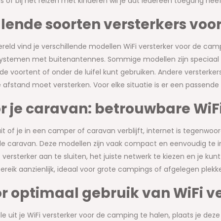
s of bij het reizen met kinderen wil je dat iedereen toegang heef
lende soorten versterkers voor
reld vind je verschillende modellen WiFi versterker voor de ca
stemen met buitenantennes. Sommige modellen zijn speciaal ont
 de voortent of onder de luifel kunt gebruiken. Andere versterkers
 afstand moet versterken. Voor elke situatie is er een passend
r je caravan: betrouwbare WiFi
it of je in een camper of caravan verblijft, internet is tegenwoo
de caravan. Deze modellen zijn vaak compact en eenvoudig te in
e versterker aan te sluiten, het juiste netwerk te kiezen en je k
bereik aanzienlijk, ideaal voor grote campings of afgelegen plekk
or optimaal gebruik van WiFi v
uit je WiFi versterker voor de camping te halen, plaats je deze 