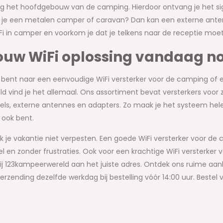
ng het hoofdgebouw van de camping. Hierdoor ontvang je het sig
 je een metalen camper of caravan? Dan kan een externe antenne
i in camper en voorkom je dat je telkens naar de receptie moet 
jouw WiFi oplossing vandaag n
k bent naar een eenvoudige WiFi versterker voor de camping of 
 vind je het allemaal. Ons assortiment bevat versterkers voor 
els, externe antennes en adapters. Zo maak je het systeem hel
 ook bent.
k je vakantie niet verpesten. Een goede WiFi versterker voor de ca
l en zonder frustraties. Ook voor een krachtige WiFi versterker 
j 123kampeerwereld aan het juiste adres. Ontdek ons ruime aan
erzending dezelfde werkdag bij bestelling vóór 14:00 uur. Beste