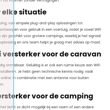
t tot internet zonder vertragingen.
 elke situatie
mping, van simpele plug-and-play oplossingen tot
worpen voor gebruik in een voertuig, zodat je zowel WiFi
 zijn geschikt voor grotere campings, waarbij je het signaal
e oplossing en ons team helpt je graag met advies op maat.
 versterker voor de caravan
rdig onmisbaar. Gelukkig is er ook een ruime keuze aan WiFi
stalleren. Je hebt geen technische kennis nodig: vaak
unt online. In combinatie met een antenne voor buiten
en.
ersterker voor de camping
het liefst zo dicht mogelijk bij een raam of een andere