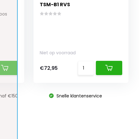
TSM-B1 RVS
loos
Niet op voorraad
€72,95
naf €150
Snelle klantenservice