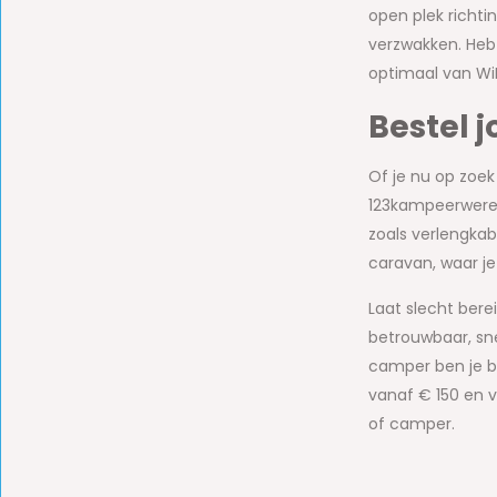
open plek richti
verzwakken. Heb
optimaal van WiF
Bestel 
Of je nu op zoe
123kampeerwereld
zoals verlengkab
caravan, waar je
Laat slecht berei
betrouwbaar, sne
camper ben je bi
vanaf € 150 en v
of camper.