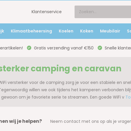
Klantenservice
jk
Klimaatbeheersing
Koelen
Koken
Meubilair
S
rartikelen!
Gratis verzending vanaf €150
Snelle klante
rsterker camping en caravan
Fi versterker voor de camping zorg je voor een stabiele en snell
egenwoordig willen we ook tijdens het kamperen verbonden blijv
f gewoon om je favoriete serie te streamen. Een goede WiFi v
To
en wij je helpen?
Neem contact met ons op als je vragen 