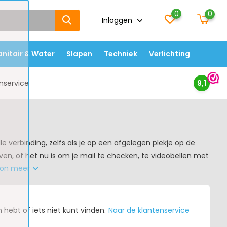
0
0
Inloggen
anitair & Water
Slapen
Techniek
Verlichting
nservice
9,1
e verbinding, zelfs als je op een afgelegen plekje op de
en, of het nu is om je mail te checken, te videobellen met
on meer
hebt of iets niet kunt vinden.
Naar de klantenservice