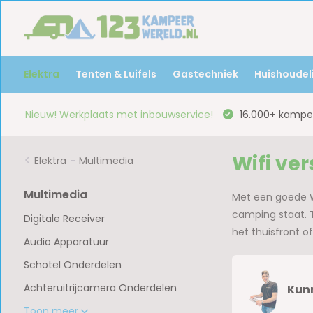
Elektra
Tenten & Luifels
Gastechniek
Huishoudeli
Nieuw! Werkplaats met inbouwservice!
16.000+ kampee
Wifi ve
Elektra
-
Multimedia
Multimedia
Met een goede Wi
camping staat. T
Digitale Receiver
het thuisfront o
Audio Apparatuur
Schotel Onderdelen
Achteruitrijcamera Onderdelen
Kunn
Toon meer