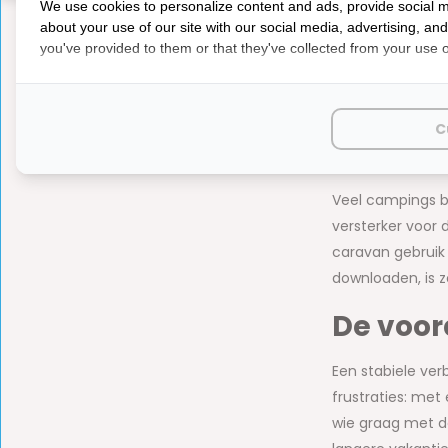
We use cookies to personalize content and ads, provide social m
about your use of our site with our social media, advertising, an
Met een goede Wi
you've provided to them or that they've collected from your use of
camping staat. T
het thuisfront o
ons aanbod of l
C
Waarom 
Veel campings bi
versterker voor 
caravan gebruik 
downloaden, is 
De voor
Een stabiele ver
frustraties: met
wie graag met de