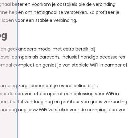
naal beter en voorkom je obstakels die de verbinding
 helpen om het signaal te versterken. Zo profiteer je
lopen voor een stabiele verbinding.
og
een geavanceerd model met extra bereik: bij
zowel campers als caravans, inclusief handige accessoires
emaal compleet en geniet je van stabiele WiFi in camper of
mping zorgt ervoor dat je overal online blijft,
voor de caravan of camper of een oplossing voor WiFi in
bod, bestel vandaag nog en profiteer van gratis verzending
l vandaag nog jouw WiFi versteker voor de camping, caravan