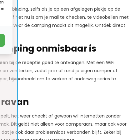
on
ion
e verbinding, zelfs als je op een afgelegen plekje op de
en, of het nu is om je mail te checken, te videobellen met
sterker voor de camping maakt dit mogelijk. Ontdek direct
camping onmisbaar is
lleen bij de receptie goed te ontvangen. Met een WiFi
en versterken, zodat je in of rond je eigen camper of
mper, bijvoorbeeld om te werken of onderweg series te
aravan
ippelt, het weer checkt of gewoon wil internetten zonder
mak. Dit geldt niet alleen voor camperaars, maar ook voor
dat je ook daar probleemloos verbonden blijft. Zeker bij