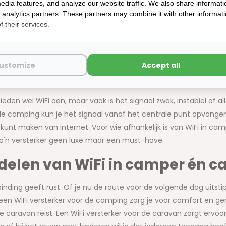
edia features, and analyze our website traffic. We also share informati
d analytics partners. These partners may combine it with other informat
Fi versterker voor de camping zorg je voor een stabiele en snell
 their services.
egenwoordig willen we ook tijdens het kamperen verbonden blijv
f gewoon om je favoriete serie te streamen. Een goede WiFi ver
ees eerst nog even verder voor meer informatie.
ustomize
Accept all
een WiFi versterker voor de 
eden wel WiFi aan, maar vaak is het signaal zwak, instabiel of a
de camping kun je het signaal vanaf het centrale punt opvangen 
kunt maken van internet. Voor wie afhankelijk is van WiFi in ca
zo'n versterker geen luxe maar een must-have.
delen van WiFi in camper én c
binding geeft rust. Of je nu de route voor de volgende dag uitst
 een WiFi versterker voor de camping zorg je voor comfort en ge
 caravan reist. Een WiFi versterker voor de caravan zorgt ervoor 