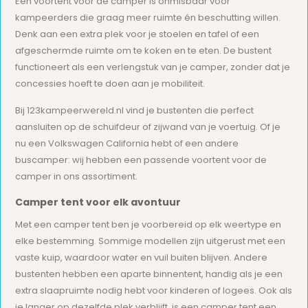
Een voortent voor de camper is onmisbaar voor
kampeerders die graag meer ruimte én beschutting willen.
Denk aan een extra plek voor je stoelen en tafel of een
afgeschermde ruimte om te koken en te eten. De bustent
functioneert als een verlengstuk van je camper, zonder dat je
concessies hoeft te doen aan je mobiliteit.
Bij 123kampeerwereld.nl vind je bustenten die perfect
aansluiten op de schuifdeur of zijwand van je voertuig. Of je
nu een Volkswagen California hebt of een andere
buscamper: wij hebben een passende voortent voor de
camper in ons assortiment.
Camper tent voor elk avontuur
Met een camper tent ben je voorbereid op elk weertype en
elke bestemming. Sommige modellen zijn uitgerust met een
vaste kuip, waardoor water en vuil buiten blijven. Andere
bustenten hebben een aparte binnentent, handig als je een
extra slaapruimte nodig hebt voor kinderen of logees. Ook als
je langer op dezelfde plek verblijft, is een camper tent een