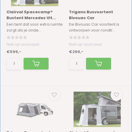
Clairval Spacecamp®
Trigano Busvoortent
Bustent Mercedes Vit...
Bivouac Car
Een tent dat voor extra ruimte
De Bivouac Car voortent is
zorgt als je onde...
ontworpen voor rondtr...
Niet op voorraad
Niet op voorraad
€599,-
€266,-