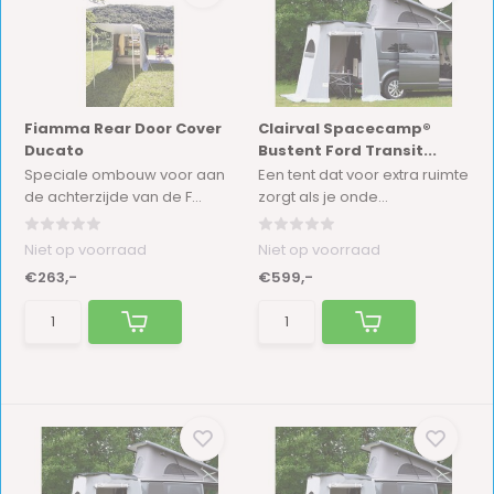
Fiamma Rear Door Cover
Clairval Spacecamp®
Ducato
Bustent Ford Transit...
Speciale ombouw voor aan
Een tent dat voor extra ruimte
de achterzijde van de F...
zorgt als je onde...
Niet op voorraad
Niet op voorraad
€263,-
€599,-