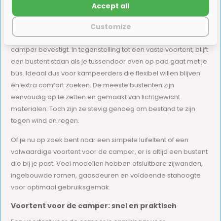
lees eerst nog even verder voor meer informatie.
Accept all
Wat is een bustent en waarom kies je ervoor?
Customize
Een bustent is een vrijstaande tent die je gemakkelijk aan je
camper bevestigt. In tegenstelling tot een vaste voortent, blijft
een bustent staan als je tussendoor even op pad gaat met je
bus. Ideaal dus voor kampeerders die flexibel willen blijven
én extra comfort zoeken. De meeste bustenten zijn
eenvoudig op te zetten en gemaakt van lichtgewicht
materialen. Toch zijn ze stevig genoeg om bestand te zijn
tegen wind en regen.
Of je nu op zoek bent naar een simpele luifeltent of een
volwaardige voortent voor de camper, er is altijd een bustent
die bij je past. Veel modellen hebben afsluitbare zijwanden,
ingebouwde ramen, gaasdeuren en voldoende stahoogte
voor optimaal gebruiksgemak.
Voortent voor de camper: snel en praktisch