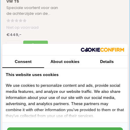
VW T5
Speciale voortent voor aan
de achterzijde van de...
Niet op voorraad
€449,-
Consent
About cookies
Details
This website uses cookies
Een bustent is dé oplossing voor wie met de camper op pad
We use cookies to personalize content and ads, provide social
gaat en graag wat extra ruimte wil creëren. Of je nu een
media features, and analyze our website traffic. We also share
weekendje weg bent of een langere roadtrip maakt: met een
information about your use of our site with our social media,
voortent breid je je leefoppervlak uit in een handomdraai. Bij
advertising, and analytics partners. These partners may
combine it with other information you've provided to them or that
123kampeerwereld.nl vind je de perfecte bustent voor jouw
they've collected from your use of their services.
voertuig, zodat je comfortabel kunt koken, slapen of
ontspannen naast je camper. Ontdek direct ons aanbod of