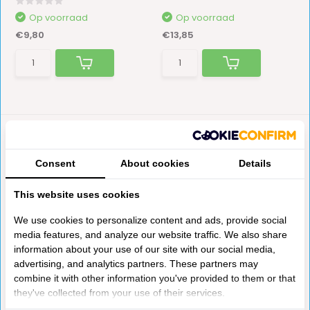
Op voorraad
Op voorraad
€9,80
€13,85
Consent
About cookies
Details
This website uses cookies
We use cookies to personalize content and ads, provide social
Wandhaak 2-Haaks
Wandhaak 1-Haaks
media features, and analyze our website traffic. We also share
Opschroefbaar. Aluminium
Opschroefbaar. Aluminium
information about your use of our site with our social media,
uitvoering.
uitvoering.
advertising, and analytics partners. These partners may
combine it with other information you've provided to them or that
Op voorraad
Op voorraad
they've collected from your use of their services.
€9,15
€6,45