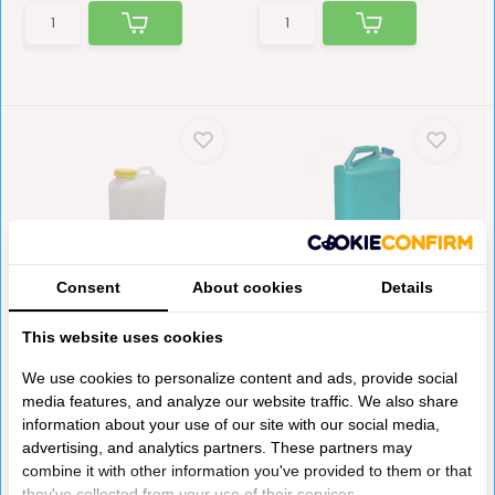
Comet Jerrycan Super 16L
Comet Safaritank 23L
Consent
About cookies
Details
met Schroefdop
Extra Handgreep en ...
Jerrycan met 3/4''
Deze tank is uitgevoerd met
This website uses cookies
schroefdraad en
schenktuit en ontluc...
aftapkraan.. ...
We use cookies to personalize content and ads, provide social
media features, and analyze our website traffic. We also share
information about your use of our site with our social media,
Op voorraad
Op voorraad
advertising, and analytics partners. These partners may
€23,55
€41,15
combine it with other information you've provided to them or that
they've collected from your use of their services.