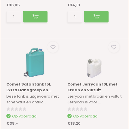
€16,05
€14,10
Comet Safaritank 15L
Comet Jerrycan 10L met
Extra Handgreep en ...
Kraan en Vultuit
Deze tank is uitgevoerd met
Jerrycan met kraan en vultuit.
schenktuit en ontluc...
Jerrycan is voor ...
Op voorraad
Op voorraad
€38,-
€18,20