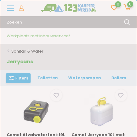
0
0
16.000+ artikelen!
Sanitair & Water
Jerrycans
Toiletten
Waterpompen
Boilers
Filters
Comet Afvalwatertank 19L
Comet Jerrycan 10L met