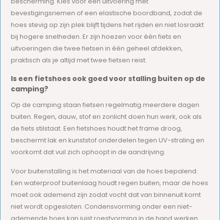
bescherming. Kies voor een uitvoering met
bevestigingsriemen of een elastische boordband, zodat de
hoes stevig op zijn plek blijft tijdens het rijden en niet losraakt
bij hogere snelheden. Er zijn hoezen voor één fiets en
uitvoeringen die twee fietsen in één geheel afdekken,
praktisch als je altijd met twee fietsen reist.
Is een fietshoes ook goed voor stalling buiten op de
camping?
Op de camping staan fietsen regelmatig meerdere dagen
buiten. Regen, dauw, stof en zonlicht doen hun werk, ook als
de fiets stilstaat. Een fietshoes houdt het frame droog,
beschermt lak en kunststof onderdelen tegen UV-straling en
voorkomt dat vuil zich ophoopt in de aandrijving.
Voor buitenstalling is het materiaal van de hoes bepalend.
Een waterproof buitenlaag houdt regen buiten, maar de hoes
moet ook ademend zijn zodat vocht dat van binnenuit komt
niet wordt opgesloten. Condensvorming onder een niet-
ademende hoes kan juist roestvorming in de hand werken.