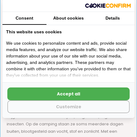
Thule EasyFold XT
Carrying Bag 3 Fietsen
Consent
About cookies
Details
De Thule Carrying Bag
beschermt tegen vuil bij v...
This website uses cookies
Niet op voorraad
We use cookies to personalize content and ads, provide social
media features, and analyze our website traffic. We also share
€50,-
information about your use of our site with our social media,
advertising, and analytics partners. These partners may
combine it with other information you've provided to them or that
they've collected from your use of their services.
Accept all
Een fietshoes beschermt je fiets tijdens transport op de
Customize
fietsendrager en bij stalling buiten op de camping. Onderweg
krijgen fietsen te maken met rijvuil, wegenzout, regen en
insecten. Op de camping staan ze soms meerdere dagen
buiten, blootgesteld aan vocht, stof en zonlicht. Met een