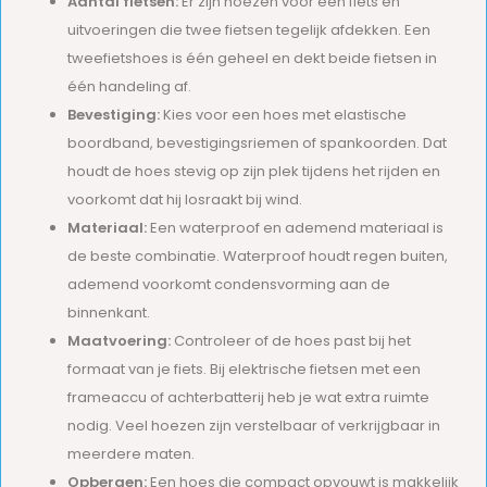
Aantal fietsen:
Er zijn hoezen voor één fiets en
uitvoeringen die twee fietsen tegelijk afdekken. Een
tweefietshoes is één geheel en dekt beide fietsen in
één handeling af.
Bevestiging:
Kies voor een hoes met elastische
boordband, bevestigingsriemen of spankoorden. Dat
houdt de hoes stevig op zijn plek tijdens het rijden en
voorkomt dat hij losraakt bij wind.
Materiaal:
Een waterproof en ademend materiaal is
de beste combinatie. Waterproof houdt regen buiten,
ademend voorkomt condensvorming aan de
binnenkant.
Maatvoering:
Controleer of de hoes past bij het
formaat van je fiets. Bij elektrische fietsen met een
frameaccu of achterbatterij heb je wat extra ruimte
nodig. Veel hoezen zijn verstelbaar of verkrijgbaar in
meerdere maten.
Opbergen:
Een hoes die compact opvouwt is makkelijk