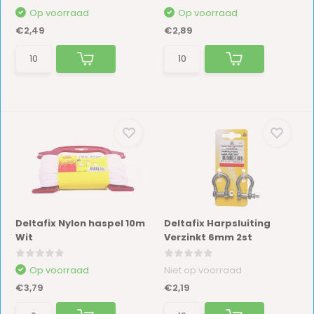
Op voorraad
Op voorraad
€2,49
€2,89
Deltafix Nylon haspel 10m
Deltafix Harpsluiting
Wit
Verzinkt 6mm 2st
Op voorraad
Niet op voorraad
€3,79
€2,19