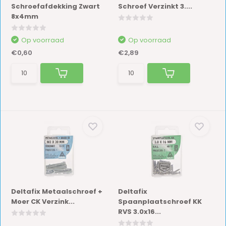
Schroefafdekking Zwart
Schroef Verzinkt 3....
8x4mm
Op voorraad
Op voorraad
€0,60
€2,89
Deltafix Metaalschroef +
Deltafix
Moer CK Verzink...
Spaanplaatschroef KK
RVS 3.0x16...