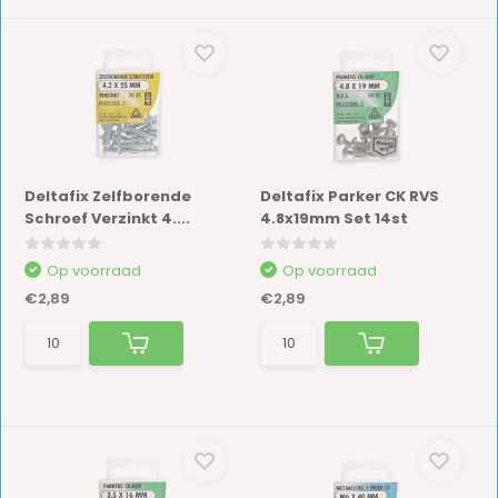
Deltafix Zelfborende
Deltafix Parker CK RVS
Schroef Verzinkt 4....
4.8x19mm Set 14st
Op voorraad
Op voorraad
€2,89
€2,89