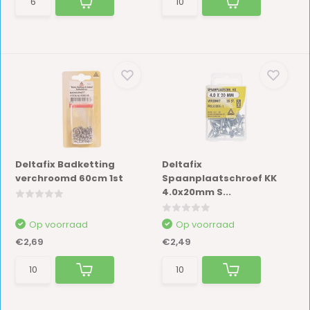
Deltafix Badketting
Deltafix
verchroomd 60cm 1st
Spaanplaatschroef KK
4.0x20mm S...
Op voorraad
Op voorraad
€2,69
€2,49