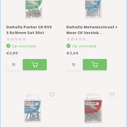
Deltafix Parker CK RVS
Deltafix Metaalschroef +
3.5x16mm Set 30st
Moer CK Verzink...
Op voorraad
Op voorraad
€2,89
€2,49