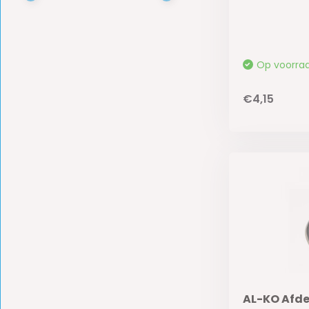
Op voorra
€4,15
AL-KO Afd