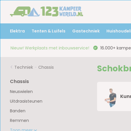
Elektra
Tenten & Luifels
Gastechniek
Huishoudeli
Nieuw! Werkplaats met inbouwservice!
16.000+ kampee
Schokb
Techniek
-
Chassis
Chassis
Neuswielen
Kunn
Uitdraaisteunen
Banden
Remmen
Toon meer