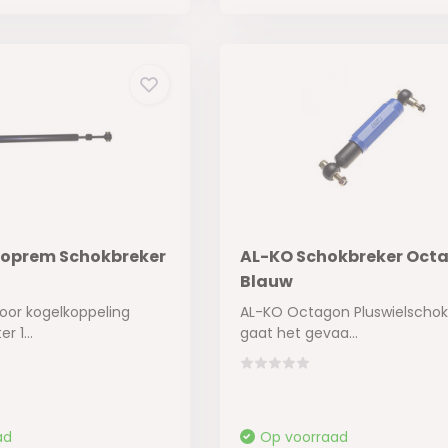
ooprem Schokbreker
AL-KO Schokbreker Oct
Blauw
oor kogelkoppeling
AL-KO Octagon Pluswielschok
 1...
gaat het gevaa...
ad
Op voorraad