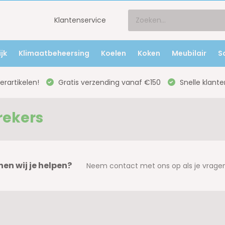
Klantenservice
jk
Klimaatbeheersing
Koelen
Koken
Meubilair
S
rartikelen!
Gratis verzending vanaf €150
Snelle klante
rekers
en wij je helpen?
Neem contact met ons op als je vragen 