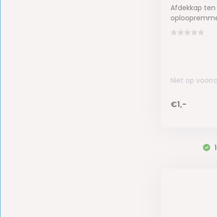
Afdekkap ten
oploopremmen
Niet op voorr
€1,-
1