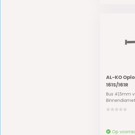
AL-KO Opl
161S/161R
Bus 41,5mm v
Binnendiameter
Op voorra