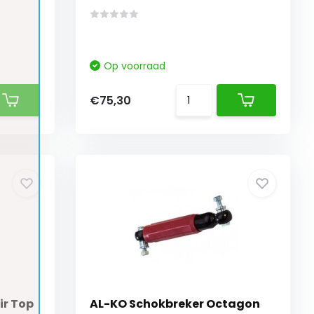
Op voorraad
€75,30
ir Top
AL-KO Schokbreker Octagon