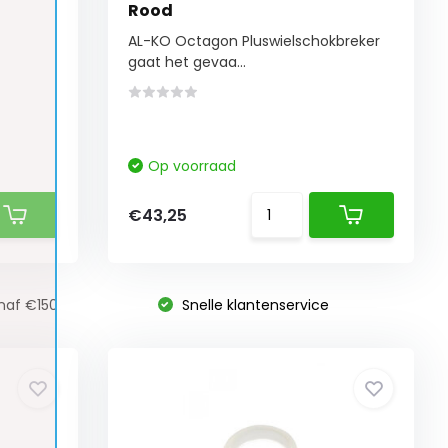
Rood
AL-KO Octagon Pluswielschokbreker
gaat het gevaa...
Op voorraad
€43,25
naf €150
Snelle klantenservice