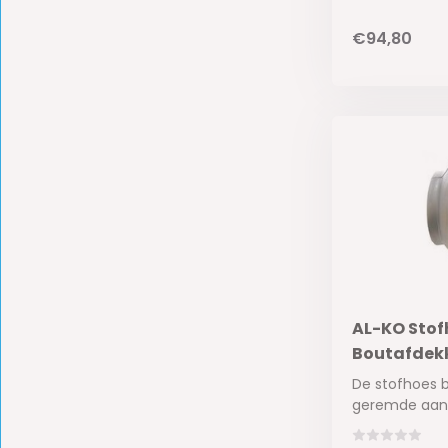
€94,80
AL-KO Stof
Boutafdekk
De stofhoes 
geremde aan