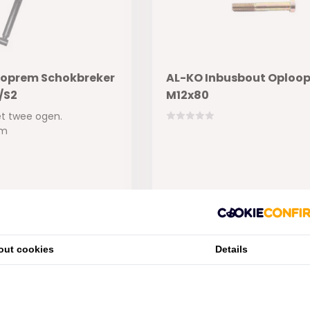
ooprem Schokbreker
AL-KO Inbusbout Oploo
/S2
M12x80
et twee ogen.
cm
ad
Niet op voorraad
€4,20
out cookies
Details