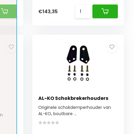
€143,35
AL-KO Schokbrekerhouders
Originele schokdemperhouder van
AL-KO, boutbare ...
en