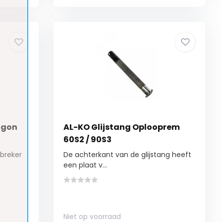
agon
AL-KO Glijstang Oplooprem
60S2 / 90S3
breker
De achterkant van de glijstang heeft
een plaat v...
Niet op voorraad