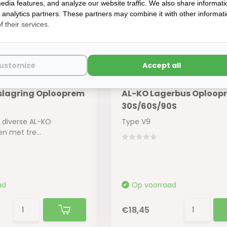
edia features, and analyze our website traffic. We also share informati
d analytics partners. These partners may combine it with other informat
 their services.
ustomize
Accept all
slagring Oplooprem
AL-KO Lagerbus Oploop
30S/60S/90S
 diverse AL-KO
Type V9
 met tre...
ad
Op voorraad
€18,45