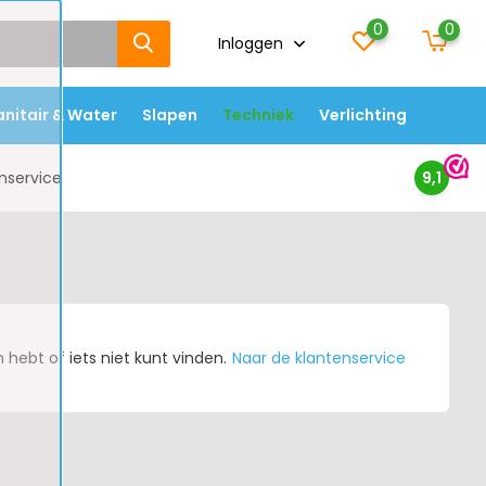
0
0
Inloggen
anitair & Water
Slapen
Techniek
Verlichting
nservice
9,1
hebt of iets niet kunt vinden.
Naar de klantenservice