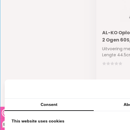
AL-KO Opl
2 Ogen 60S
Uitvoering m
Lengte 44.5
Op voorra
€155,10
Consent
Ab
This website uses cookies
9,3