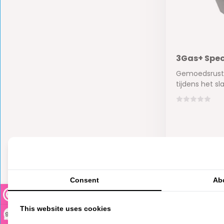
3Gas+ Spec
Gemoedsrust t
tijdens het sla.
Op voorra
€33,-
Consent
Ab
This website uses cookies
9,3