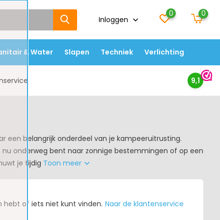
0
0
Inloggen
anitair & Water
Slapen
Techniek
Verlichting
nservice
9,1
 een belangrijk onderdeel van je kampeeruitrusting.
f je nu onderweg bent naar zonnige bestemmingen of op een
wt je tijdig
Toon meer
hebt of iets niet kunt vinden.
Naar de klantenservice