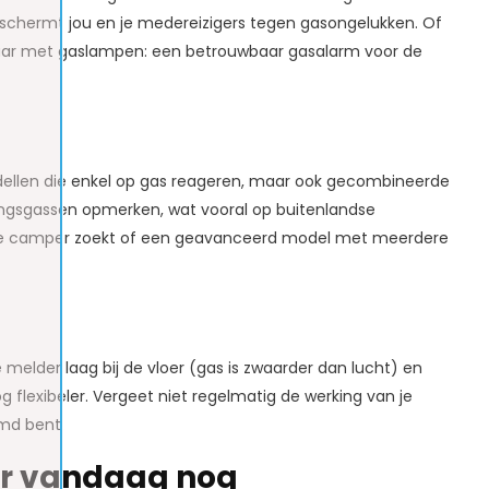
schermt jou en je medereizigers tegen gasongelukken. Of
aar met gaslampen: een betrouwbaar gasalarm voor de
odellen die enkel op gas reageren, maar ook gecombineerde
ngsgassen opmerken, wat vooral op buitenlandse
 de camper zoekt of een geavanceerd model met meerdere
melder laag bij de vloer (gas is zwaarder dan lucht) en
g flexibeler. Vergeet niet regelmatig de werking van je
rmd bent.
er vandaag nog