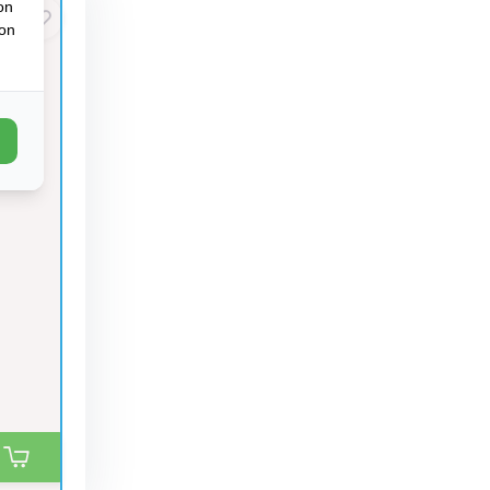
on
ion