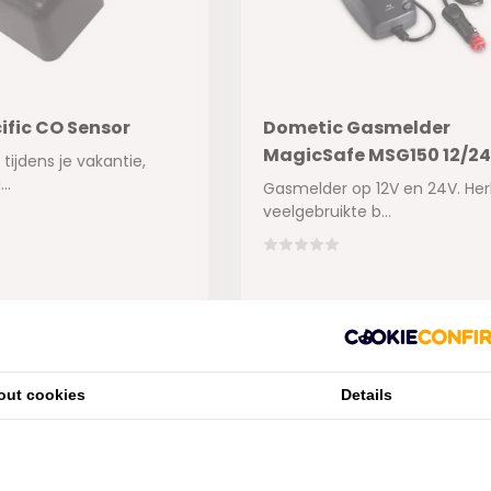
ific CO Sensor
Dometic Gasmelder
MagicSafe MSG150 12/2
ijdens je vakantie,
..
Gasmelder op 12V en 24V. He
veelgebruikte b...
ad
Niet op voorraad
€147,45
out cookies
Details