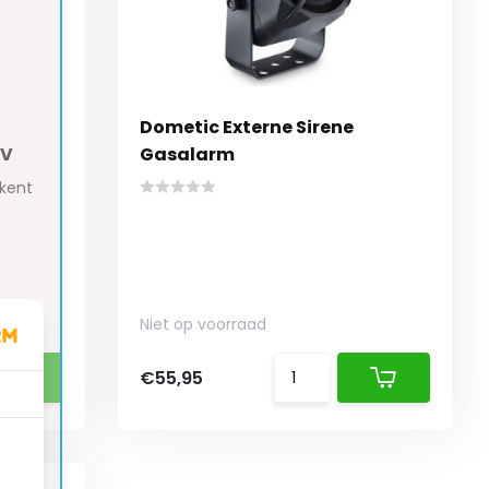
Dometic Externe Sirene
4V
Gasalarm
rkent
Niet op voorraad
€55,95