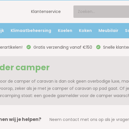
Klantenservice
jk
Klimaatbeheersing
Koelen
Koken
Meubilair
S
rartikelen!
Gratis verzending vanaf €150
Snelle klante
der camper
oor de camper of caravan is dan ook geen overbodige luxe, maar
t voorop, zeker als je met je camper of caravan op pad gaat. O
rcamping staat: een goede gasmelder voor de camper waarschu
en wij je helpen?
Neem contact met ons op als je vragen 