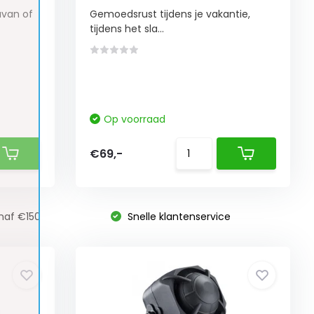
avan of
Gemoedsrust tijdens je vakantie,
tijdens het sla...
Op voorraad
€69,-
naf €150
Snelle klantenservice