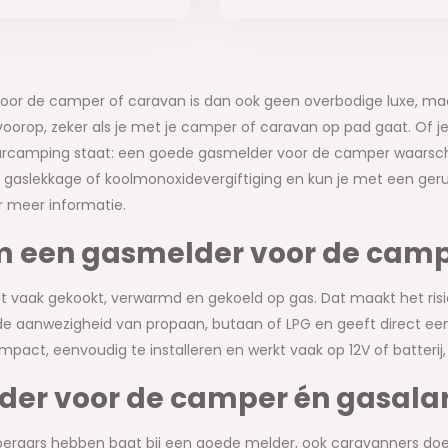
oor de camper of caravan is dan ook geen overbodige luxe, maar
t voorop, zeker als je met je camper of caravan op pad gaat. O
camping staat: een goede gasmelder voor de camper waarschuwt j
gaslekkage of koolmonoxidevergiftiging en kun je met een gerus
r meer informatie.
 een gasmelder voor de camp
t vaak gekookt, verwarmd en gekoeld op gas. Dat maakt het ris
g de aanwezigheid van propaan, butaan of LPG en geeft direct een
pact, eenvoudig te installeren en werkt vaak op 12V of batterij, 
er voor de camper én gasala
peraars hebben baat bij een goede melder, ook caravanners doe