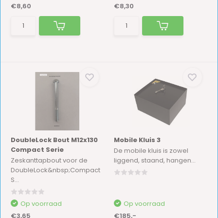
€8,60
€8,30
DoubleLock Bout M12x130
Mobile Kluis 3
Compact Serie
De mobile kluis is zowel
Zeskanttapbout voor de
liggend, staand, hangen...
DoubleLock&nbsp;Compact
S...
Op voorraad
Op voorraad
€3,65
€185,-