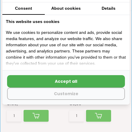
Consent
About cookies
Details
This website uses cookies
We use cookies to personalize content and ads, provide social
media features, and analyze our website traffic. We also share
information about your use of our site with our social media,
advertising, and analytics partners. These partners may
combine it with other information you've provided to them or that
Thule Security Handrail
Fiamma Beschermkap
they've collected from your use of their services.
Short Version
Security Bovenkant 31...
Het is een extra
Tegen de wand opgeklapte
deurbeveiliging en een
Fiamma instap- en veili...
Accept all
solide i...
Customize
Op voorraad
Op voorraad
€106,-
€9,90