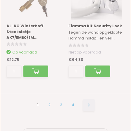
AL-KO Winterhoff
Fiamma Kit Security Lock
Steekslotje
Tegen de wand opgeklapte
AK7/EM80/EM...
Fiamma instap- en veili...
Op voorraad
Niet op voorraad
€12,75
€64,30
1
2
3
4