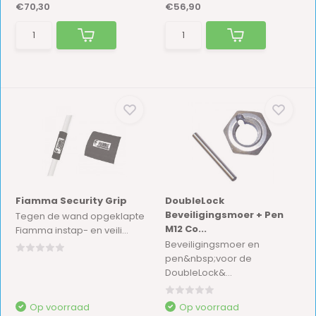
€70,30
€56,90
Fiamma Security Grip
DoubleLock
Beveiligingsmoer + Pen
Tegen de wand opgeklapte
M12 Co...
Fiamma instap- en veili...
Beveiligingsmoer en
pen&nbsp;voor de
DoubleLock&...
Op voorraad
Op voorraad