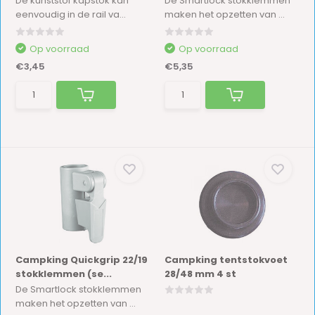
De kunststof kapstok kan
De Smartlock stokklemmen
eenvoudig in de rail va...
maken het opzetten van ...
Op voorraad
Op voorraad
€3,45
€5,35
Campking Quickgrip 22/19
Campking tentstokvoet
stokklemmen (se...
28/48 mm 4 st
De Smartlock stokklemmen
maken het opzetten van ...