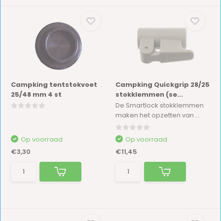
Campking tentstokvoet
Campking Quickgrip 28/25
25/48 mm 4 st
stokklemmen (se...
De Smartlock stokklemmen
maken het opzetten van ...
Op voorraad
Op voorraad
€3,30
€11,45