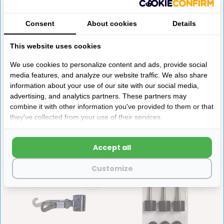
Consent
About cookies
Details
This website uses cookies
Campking Tentclip 19-22
Campking regenkapje
mm 5 st
kunststof 50 mm 4 st
We use cookies to personalize content and ads, provide social
Uitvoering verenstaal.
Doorsnede 50mm.
media features, and analyze our website traffic. We also share
information about your use of our site with our social media,
Op voorraad
Op voorraad
advertising, and analytics partners. These partners may
€3,90
€2,20
combine it with other information you've provided to them or that
they've collected from your use of their services.
Accept all
Customize