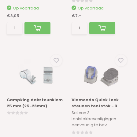
Op voorraad
Op voorraad
€3,05
€7,-
Campking daksteunklem
Viamondo Quick Lock
25 mm (25-28mm)
steunen tentstok - 3...
Set van 3
tentstokbevestigingen
eenvoudig te bev...