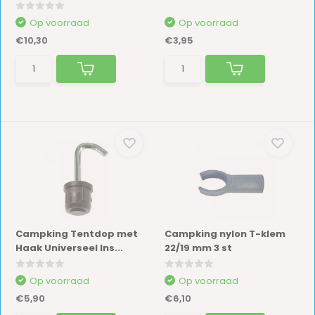
Op voorraad
Op voorraad
€10,30
€3,95
Campking Tentdop met
Campking nylon T-klem
Haak Universeel Ins...
22/19 mm 3 st
Op voorraad
Op voorraad
€5,90
€6,10