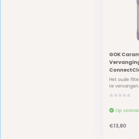
GOK Caram
Vervangings
ConnectCle
Het oude filt
te vervangen..
Op voorra
€13,80