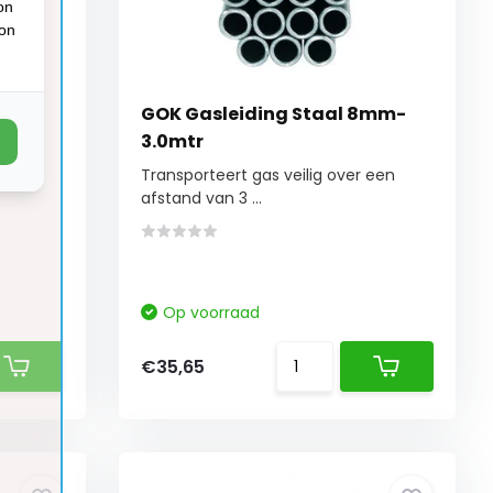
on
ion
ar
GOK Gasleiding Staal 8mm-
3.0mtr
Transporteert gas veilig over een
afstand van 3 ...
Op voorraad
€35,65