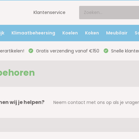
Klantenservice
jk
Klimaatbeheersing
Koelen
Koken
Meubilair
S
rartikelen!
Gratis verzending vanaf €150
Snelle klante
behoren
en wij je helpen?
Neem contact met ons op als je vragen 