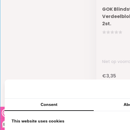
GOK Blinds
Verdeelbl
2st.
Niet op voorr
€3,35
Consent
Ab
This website uses cookies
9,3