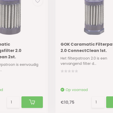
atic
GOK Caramatic Filterpa
filter 2.0
2.0 ConnectClean 1st.
an 2st.
Het filterpatroon 2.0 is een
vervangend filter d...
erpatroon is eenvoudig
.
ad
Op voorraad
€10,75