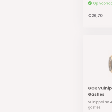
Op voorra
€26,70
GOK Vulnip
Gasfles
Vulnippel NR 
gasfles.