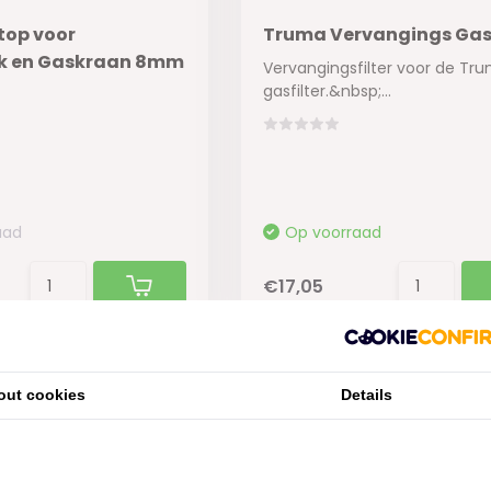
top voor
Truma Vervangings Gasf
ok en Gaskraan 8mm
Vervangingsfilter voor de Tr
gasfilter.&nbsp;...
aad
Op voorraad
€17,05
out cookies
Details