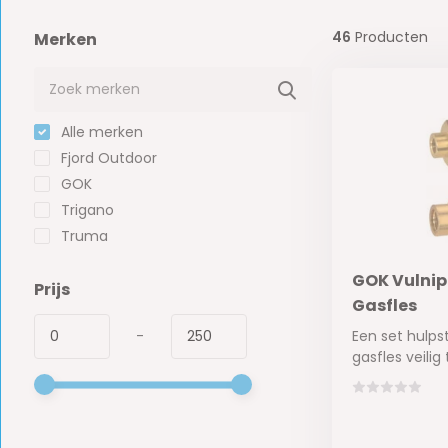
46
Producten
Merken
Alle merken
Fjord Outdoor
GOK
Trigano
Truma
GOK Vulnip
Prijs
Gasfles
-
Een set hulp
gasfles veilig t