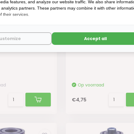
edia features, and analyze our website traffic. We also share informati
d analytics partners. These partners may combine it with other informat
 their services.
ng Conisch Messing
GOK Rubber Drukregela
Universeel 4st.
ustomize
Accept all
aad
Op voorraad
€4,75