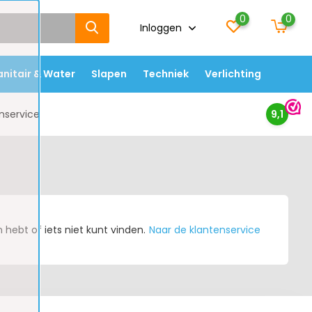
0
0
Inloggen
anitair & Water
Slapen
Techniek
Verlichting
nservice
9,1
hebt of iets niet kunt vinden.
Naar de klantenservice