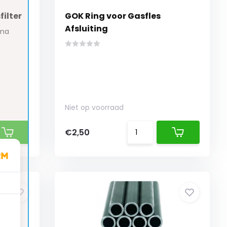
ilter
GOK Ring voor Gasfles
Afsluiting
uma
Niet op voorraad
€2,50