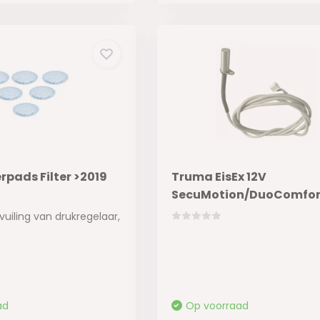
rpads Filter >2019
Truma EisEx 12V
SecuMotion/DuoComfor
uiling van drukregelaar,
ad
Op voorraad