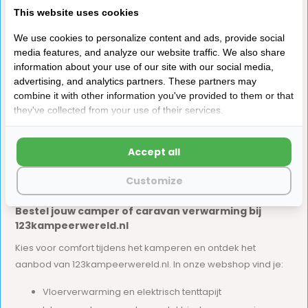
This website uses cookies
het belangrijk om stil te staan bij het gebruik en het type
voertuig. Kies je voor elektrische modellen of werk je liever
We use cookies to personalize content and ads, provide social
met gas? Gebruik je de verwarming alleen ’s avonds, of wil je
media features, and analyze our website traffic. We also share
de hele dag een aangename temperatuur behouden?
information about your use of our site with our social media,
advertising, and analytics partners. These partners may
Voor camping verwarming in een voortent of bijzettent zijn
combine it with other information you've provided to them or that
elektrisch tenttapijt of losstaande kacheltjes vaak de beste
they've collected from your use of their services.
optie. In de caravan of camper zelf kies je eerder voor een
veilige inbouwkachel of vloerverwarming.
Accept all
Heb je hulp nodig bij het maken van de juiste keuze? Onze
Customize
klantenservice staat voor je klaar met persoonlijk advies.
Bestel jouw camper of caravan verwarming bij
123kampeerwereld.nl
Kies voor comfort tijdens het kamperen en ontdek het
aanbod van 123kampeerwereld.nl. In onze webshop vind je:
Vloerverwarming en elektrisch tenttapijt