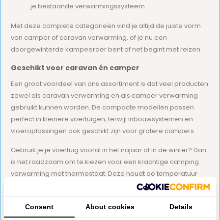
je bestaande verwarmingssysteem.
Met deze complete categorieën vind je altijd de juiste vorm
van camper of caravan verwarming, of je nu een
doorgewinterde kampeerder bent of net begint met reizen.
Geschikt voor caravan én camper
Een groot voordeel van ons assortiment is dat veel producten
zowel als caravan verwarming en als camper verwarming
gebruikt kunnen worden. De compacte modellen passen
perfect in kleinere voertuigen, terwijl inbouwsystemen en
vloeroplossingen ook geschikt zijn voor grotere campers.
Gebruik je je voertuig vooral in het najaar of in de winter? Dan
is het raadzaam om te kiezen voor een krachtige camping
verwarming met thermostaat. Deze houdt de temperatuur
constant en voorkomt condensvorming binnenin de wagen.
Welke caravan verwarming past bij jou?
Consent
About cookies
Details
Bij het kiezen van de juiste camper of caravan verwarming is