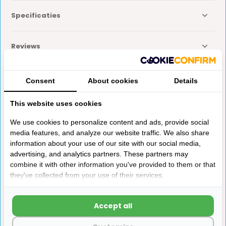
Specificaties
Reviews
Delen
Consent
About cookies
Details
This website uses cookies
Anderen kochten ook
We use cookies to personalize content and ads, provide social
media features, and analyze our website traffic. We also share
information about your use of our site with our social media,
advertising, and analytics partners. These partners may
combine it with other information you've provided to them or that
they've collected from your use of their services.
Picknicktafel 180 cm
CN Comfort CR85X
Accept all
compressor koelkast
Nieuw in onze collectie! Een prachtige picknic...
CN Comfort CR85X Inbouw Koelkast 83 Liter – 12...