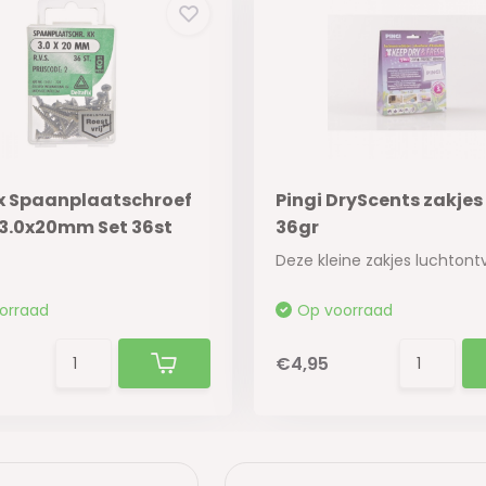
ix Spaanplaatschroef
Pingi DryScents zakjes 
 3.0x20mm Set 36st
36gr
orraad
Op voorraad
€4,95