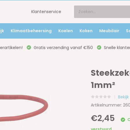
Klantenservice
jk
Klimaatbeheersing
Koelen
Koken
Meubilair
S
rartikelen!
Gratis verzending vanaf €150
Snelle klante
Steekzek
1mm²
Bekijk
Artikelnummer: 26
€2,45
O
verstuurd