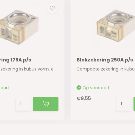
ing 175A p/s
Blokzekering 250A p/s
Compacte zekering in kubus vorm, een ideale op...
raad
Op voorraad
€9,55