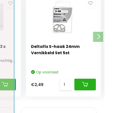
3 x
Deltafix S-haak 24mm
Vernikkeld Set 5st
Deze kleine zakjes luchtontvochtiger Keep Dry...
Op voorraad
€2,49