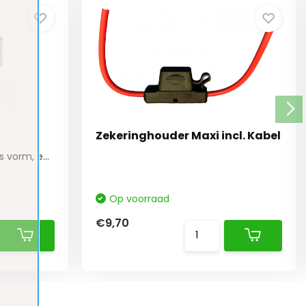
Zekeringhouder Maxi incl. Kabel
Compacte zekering in kubus vorm, een ideale op...
Op voorraad
€9,70