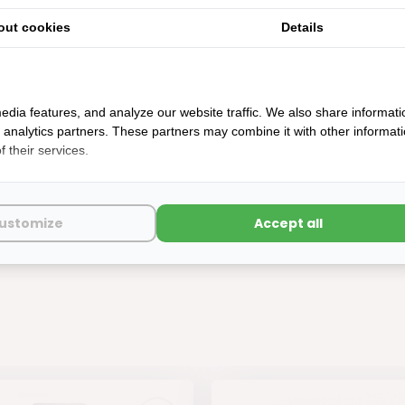
out cookies
Details
edia features, and analyze our website traffic. We also share informati
d analytics partners. These partners may combine it with other informat
 their services.
ekeringhouder met kabel 1mm²
ustomize
Accept all
aad: werkdagen voor 14:00u besteld, zelfde dag verstuurd