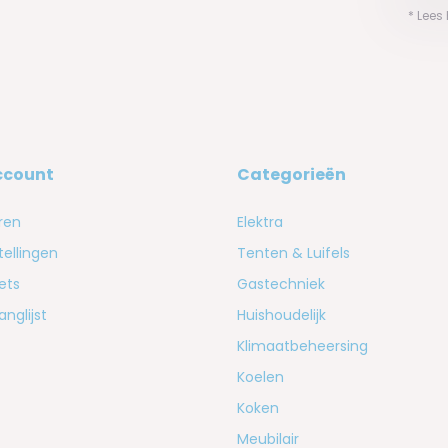
* Lees
ccount
Categorieën
ren
Elektra
tellingen
Tenten & Luifels
kets
Gastechniek
anglijst
Huishoudelijk
Klimaatbeheersing
Koelen
Koken
Meubilair