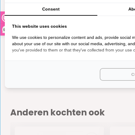
0
5
from
Based on 0 reviews
Consent
Ab
Er zijn nog geen reviews geschreven over dit product..
This website uses cookies
9,3
We use cookies to personalize content and ads, provide social m
about your use of our site with our social media, advertising, an
you've provided to them or that they've collected from your use of
Steekz
€ 2,45
C
Op voorr
Anderen kochten ook