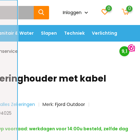
0
0
Inloggen
anitair & Water
Slapen
Techniek
Verlichting
nservice
9,1
eringhouder met kabel
 alles Zekeringen
Merk:
Fjord Outdoor
04025
p voorraad: werkdagen voor 14:00u besteld, zelfde dag