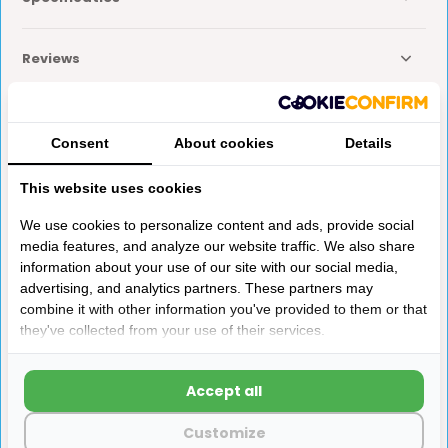
Reviews
Delen
Consent
About cookies
Details
This website uses cookies
Anderen kochten ook
We use cookies to personalize content and ads, provide social
media features, and analyze our website traffic. We also share
information about your use of our site with our social media,
advertising, and analytics partners. These partners may
combine it with other information you've provided to them or that
they've collected from your use of their services.
TV Steun Sky 15N
Presto Afdekplaat
460+260mm
Wipschak Enkel S-30.000
Accept all
Zwart
Met de Sky 15N wandsteun kan een tv gemakkelij...
Customize