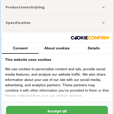
Productomschrijving
Specificaties
Reviews
Consent
About cookies
Details
Delen
This website uses cookies
We use cookies to personalize content and ads, provide social
Anderen kochten ook
media features, and analyze our website traffic. We also share
information about your use of our site with our social media,
advertising, and analytics partners. These partners may
combine it with other information you've provided to them or that
they've collected from your use of their services.
Accept all