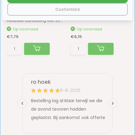
Reich Flexibele
Waterslang Warm Rood
Aansluiting 45° Tule Koud
Gewapend 10x14mm
Customize
Water Blauw
2.5mtr
Flexibele aansluiting van 25cm lang met een 45...
Op voorraad
Op voorraad
€7,75
€6,15