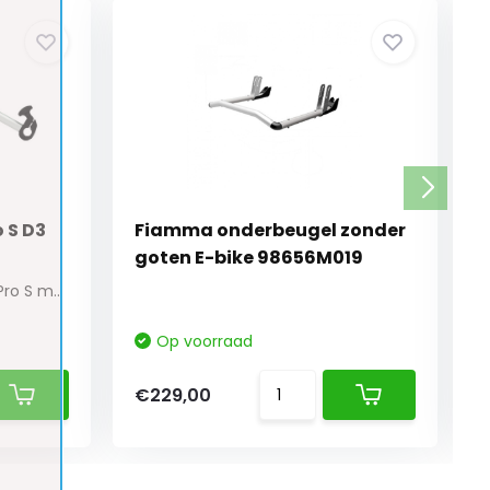
 S D3
Fiamma onderbeugel zonder
goten E-bike 98656M019
Met de Fiamma Bike-Block Pro S maak je je fiet...
Op voorraad
€229,00