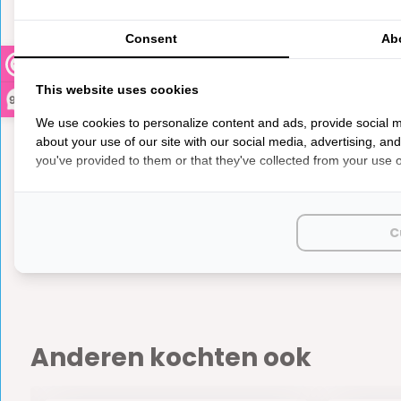
Er zijn nog geen reviews geschreven over dit product..
Consent
Ab
This website uses cookies
9,3
We use cookies to personalize content and ads, provide social m
about your use of our site with our social media, advertising, an
you've provided to them or that they've collected from your use of
Reich 
€ 2,80
C
Op voorra
Anderen kochten ook