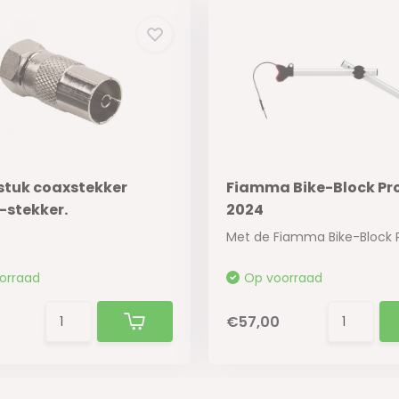
stuk coaxstekker
Fiamma Bike-Block Pro
-stekker.
2024
orraad
Op voorraad
€57,00