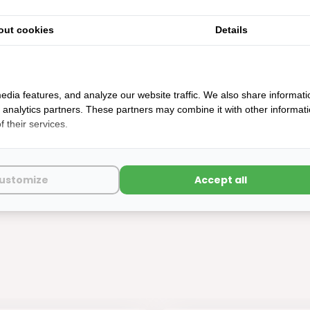
out cookies
Details
edia features, and analyze our website traffic. We also share informati
d analytics partners. These partners may combine it with other informat
 their services.
Reduceerstuk Afvoer PE Zwart
ustomize
Accept all
ad: werkdagen voor 14:00u besteld, zelfde dag verstuurd