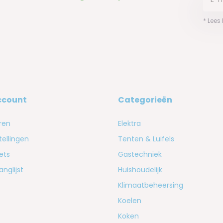
* Lees
ccount
Categorieën
ren
Elektra
tellingen
Tenten & Luifels
kets
Gastechniek
anglijst
Huishoudelijk
Klimaatbeheersing
Koelen
Koken