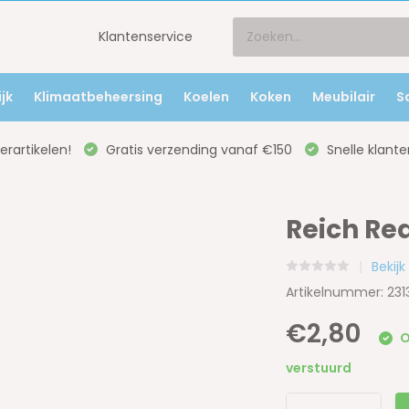
Klantenservice
jk
Klimaatbeheersing
Koelen
Koken
Meubilair
S
rartikelen!
Gratis verzending vanaf €150
Snelle klante
Reich Re
Bekij
Artikelnummer: 23
€2,80
O
verstuurd