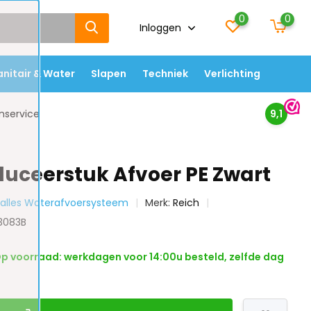
0
0
Inloggen
anitair & Water
Slapen
Techniek
Verlichting
nservice
9,1
duceerstuk Afvoer PE Zwart
k alles Waterafvoersysteem
Merk:
Reich
13083B
p voorraad: werkdagen voor 14:00u besteld, zelfde dag