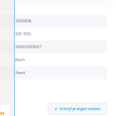
2313083B
233-1032
2000231308317
Reich
Zwart
Schrijf je eigen review