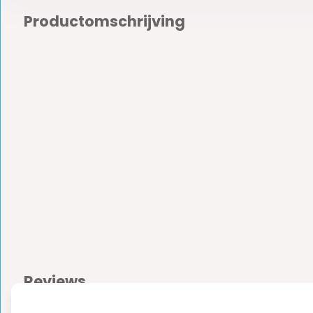
Productomschrijving
Reviews
0
5
from
Based on 0 reviews