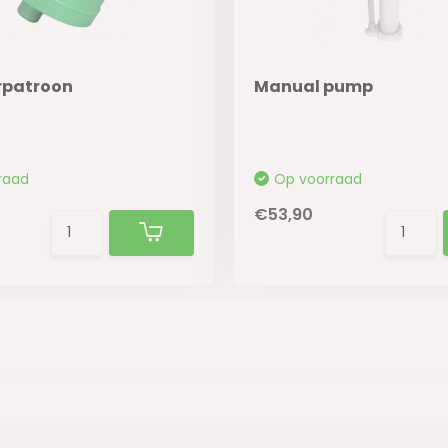
erpatroon
Manual pump
raad
Op voorraad
€53,90