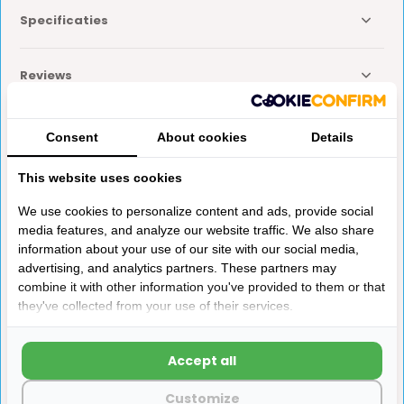
Specificaties
Reviews
Delen
Consent
About cookies
Details
This website uses cookies
Anderen kochten ook
We use cookies to personalize content and ads, provide social
media features, and analyze our website traffic. We also share
information about your use of our site with our social media,
advertising, and analytics partners. These partners may
combine it with other information you've provided to them or that
they've collected from your use of their services.
Dometic S7
Presto Wipschakelaar
Accept all
Raaminlegbies > 2001
met LED Lampje 12V 1-Polig
80x51
Inbouw S-20.000 Wit
Customize