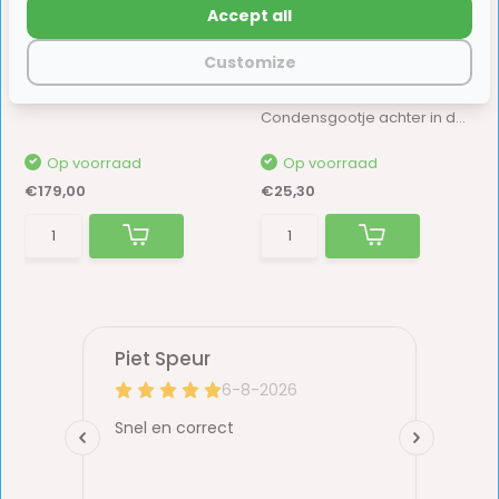
Accept all
Customize
Picknicktafel 180 cm
Thetford Driptray
N3140/N3141/N4141/N4142
Nieuw in onze collectie! Een prachtige picknic...
Condensgootje achter in de koelkast voor het o...
Op voorraad
Op voorraad
€179,00
€25,30