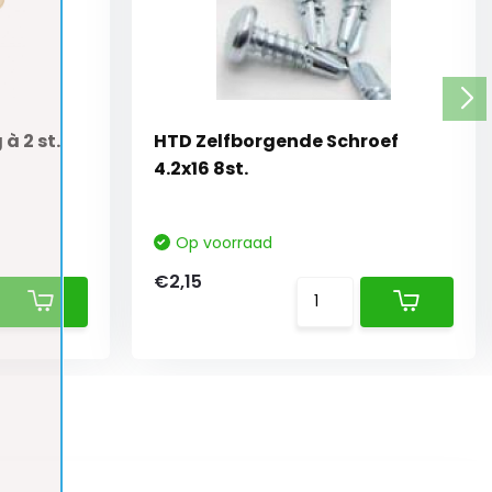
à 2 st.
HTD Zelfborgende Schroef
4.2x16 8st.
Op voorraad
€2,15