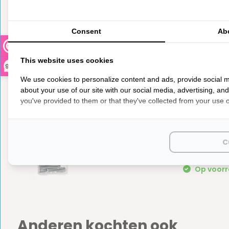
0
5
from
Based on 0 reviews
Consent
Ab
Er zijn nog geen reviews geschreven over dit product..
This website uses cookies
9,3
We use cookies to personalize content and ads, provide social m
about your use of our site with our social media, advertising, an
you've provided to them or that they've collected from your use of
Deltafi
C
€ 2,49
M3x30
Op voorra
Anderen kochten ook