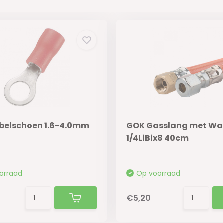
belschoen 1.6-4.0mm
GOK Gasslang met Wa
1/4LiBix8 40cm
orraad
Op voorraad
€5,20