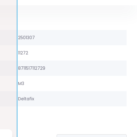
2501307
11272
8711517112729
M3
Deltafix