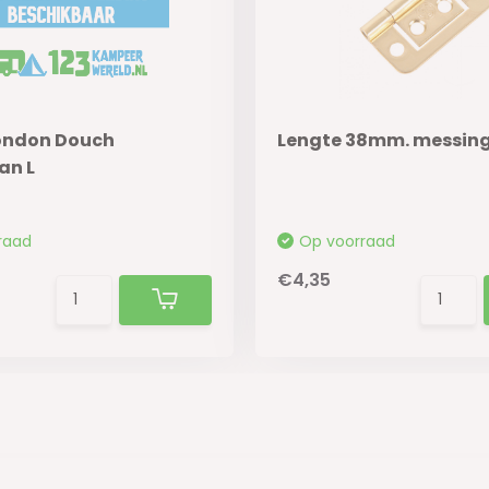
ondon Douch
Lengte 38mm. messing 
an L
raad
Op voorraad
€4,35