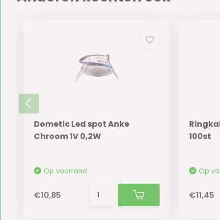
Dometic Led spot Anke
Ringka
Chroom 1V 0,2W
100st
Op voorraad
Op vo
€10,85
€11,45