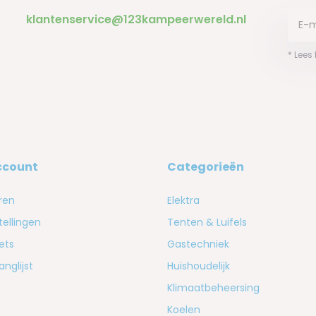
klantenservice@123kampeerwereld.nl
* Lees
ccount
Categorieën
ren
Elektra
tellingen
Tenten & Luifels
kets
Gastechniek
anglijst
Huishoudelijk
Klimaatbeheersing
Koelen