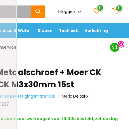
0
0
Inloggen
anitair & Water
Slapen
Techniek
Verlichting
nservice
9,1
 Metaalschroef + Moer CK
 CK M3x30mm 15st
k alles Bevestigingsmateriaal
Merk:
Deltafix
01307
p voorraad: werkdagen voor 14:00u besteld, zelfde dag