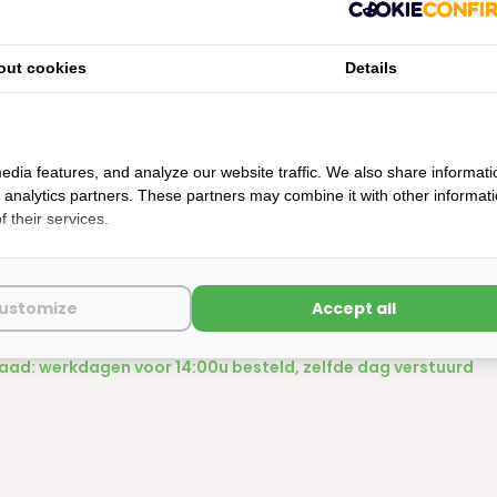
out cookies
Details
edia features, and analyze our website traffic. We also share informati
d analytics partners. These partners may combine it with other informat
 their services.
x Metaalschroef + Moer CK Verzinkt 
ustomize
Accept all
mm 15st
ad: werkdagen voor 14:00u besteld, zelfde dag verstuurd