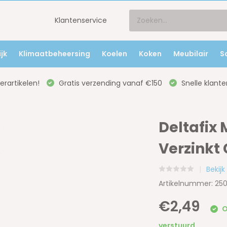
Klantenservice
jk
Klimaatbeheersing
Koelen
Koken
Meubilair
S
rartikelen!
Gratis verzending vanaf €150
Snelle klante
Deltafix
Verzinkt
Bekij
Artikelnummer: 25
€2,49
O
verstuurd