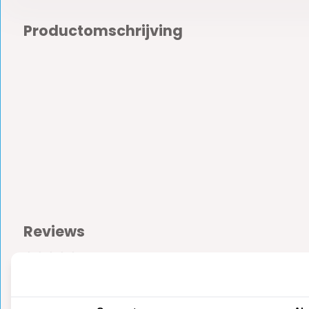
Productomschrijving
Reviews
0
5
from
Based on 0 reviews
Er zijn nog geen reviews geschreven over dit product..