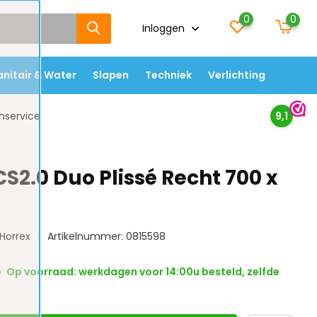
0
0
Inloggen
anitair & Water
Slapen
Techniek
Verlichting
nservice
9,1
S2.0 Duo Plissé Recht 700 x
Horrex
Artikelnummer: 0815598
Op voorraad: werkdagen voor 14:00u besteld, zelfde