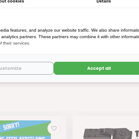
out cookies
Details
edia features, and analyze our website traffic. We also share informati
d analytics partners. These partners may combine it with other informat
 their services.
 UCS2.0 Duo Plissé Recht 700 x 350
aad: werkdagen voor 14:00u besteld, zelfde dag verstuurd
ustomize
Accept all