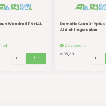
teun Wandrail 11N+14N
Dometic CaraD-Rplus
Afdichtingsrubber
raad
Op voorraad
€35,30