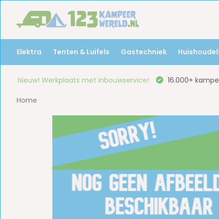
Elektra
Tenten & Luifels
Gastechniek
Huishoudeli
Nieuw! Werkplaats met inbouwservice!
16.000+ kampee
Home