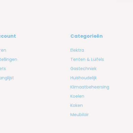
ccount
Categorieën
ren
Elektra
tellingen
Tenten & Luifels
kets
Gastechniek
anglijst
Huishoudelijk
Klimaatbeheersing
Koelen
Koken
Meubilair