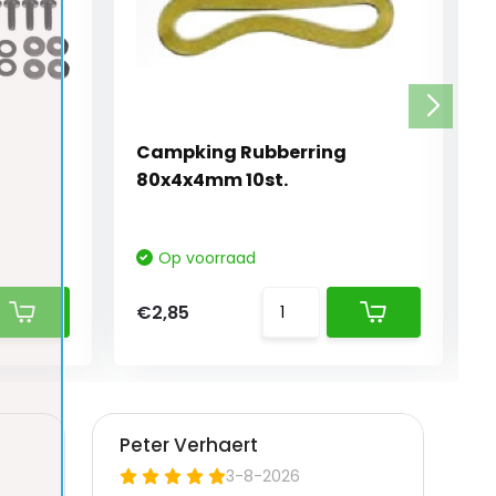
e
Campking Rubberring
80x4x4mm 10st.
Op voorraad
€2,85