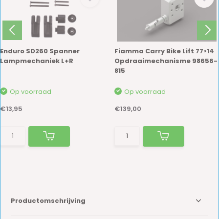
Enduro SD260 Spanner
Fiamma Carry Bike Lift 77>14
Lampmechaniek L+R
Opdraaimechanisme 98656-
815
Op voorraad
Op voorraad
€13,95
€139,00
Productomschrijving