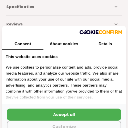
Specificaties
Reviews
Delen
Consent
About cookies
Details
This website uses cookies
Anderen kochten ook
We use cookies to personalize content and ads, provide social
media features, and analyze our website traffic. We also share
information about your use of our site with our social media,
advertising, and analytics partners. These partners may
combine it with other information you've provided to them or that
they've collected from your use of their services.
Fiamma Eindkap Lead Rail
Dometic LED Tube 12V 1,3W
Accept all
Links Polar White F65L
Zilver
400-490 018
Customize