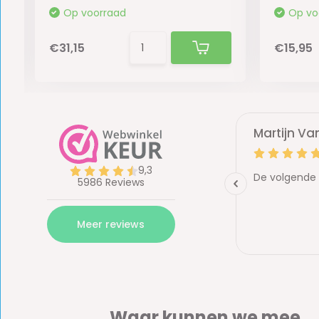
Op voorraad
Op vo
€31,15
€15,95
Waar kunnen we mee