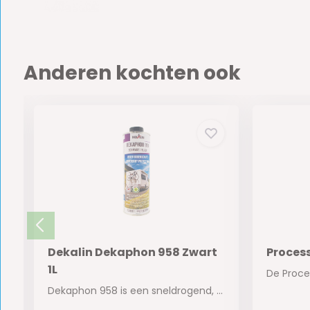
Anderen kochten ook
Dekalin Dekaphon 958 Zwart
Process
1L
iger Keep Dry...
Dekaphon 958 is een sneldrogend, waterig produ...