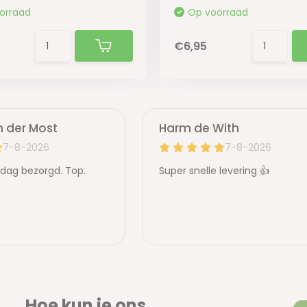
orraad
Op voorraad
€6,95
Hoe kun je ons