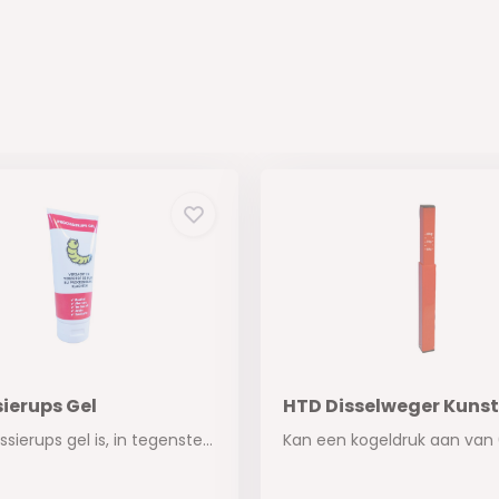
ierups Gel
HTD Disselweger Kunst
De Processierups gel is, in tegenstelling tot ...