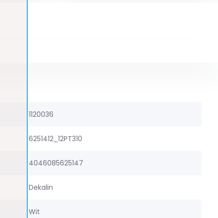
1120036
6251412_12PT310
4046085625147
Dekalin
Wit