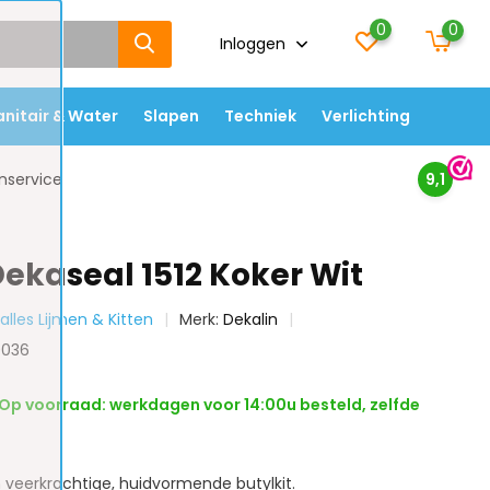
0
0
Inloggen
anitair & Water
Slapen
Techniek
Verlichting
nservice
9,1
Dekaseal 1512 Koker Wit
 alles Lijmen & Kitten
Merk:
Dekalin
0036
Op voorraad: werkdagen voor 14:00u besteld, zelfde
n veerkrachtige, huidvormende butylkit.