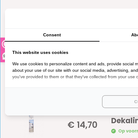
Reviews
Consent
Ab
0
5
from
Based on 0 reviews
This website uses cookies
Er zijn nog geen reviews geschreven over dit product..
9,3
We use cookies to personalize content and ads, provide social m
about your use of our site with our social media, advertising, an
you've provided to them or that they've collected from your use of
C
Dekali
€ 14,70
Op voorr