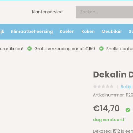
Klantenservice
jk
Klimaatbeheersing
Koelen
Koken
Meubilair
S
rartikelen!
Gratis verzending vanaf €150
Snelle klante
Dekalin 
Bekijk
Artikelnummer: 112
€14,70
dag verstuurd
Dekaseal 1512 is ee