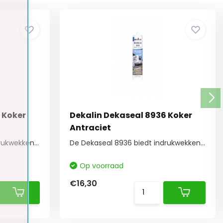
 Koker
Dekalin Dekaseal 8936 Koker
Antraciet
De Dekaseal 8936 biedt indrukwekkende hoge afd...
De Dekaseal 8936 biedt indrukwekkende hoge afd...
Op voorraad
€16,30