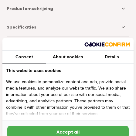
Productomschrijving
Specificaties
Reviews
Consent
About cookies
Details
Delen
This website uses cookies
We use cookies to personalize content and ads, provide social
media features, and analyze our website traffic. We also share
Anderen kochten ook
information about your use of our site with our social media,
advertising, and analytics partners. These partners may
combine it with other information you've provided to them or that
they've collected from your use of their services.
Accept all