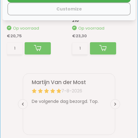
Dekalin Dekasyl MS-6
Deksel
Koker Wit
Inbouwstekkerdoos
Customize
Design 2014 Fiat Bianco
Dekasyl MS-6 is een universele elastische kit ...
210
Op voorraad
Op voorraad
€20,75
€23,30