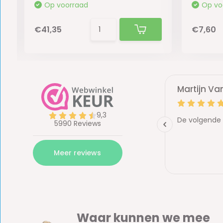
Op voorraad
Op vo
€41,35
€7,60
Waar kunnen we mee