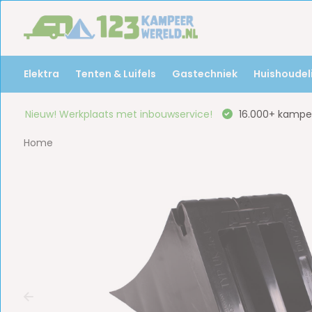
Elektra
Tenten & Luifels
Gastechniek
Huishoudeli
Nieuw! Werkplaats met inbouwservice!
16.000+ kampee
Home