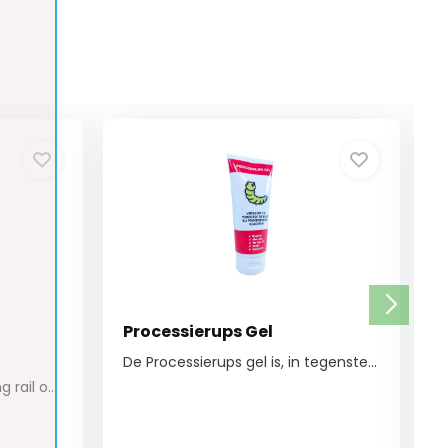
Processierups Gel
De Processierups gel is, in tegenstelling tot ...
Schroeven voor de mounting rail op een fietsen...