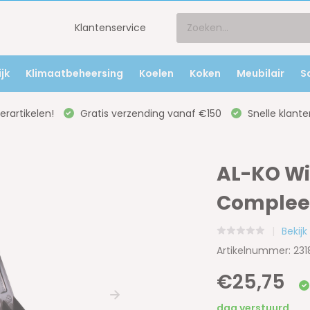
Klantenservice
jk
Klimaatbeheersing
Koelen
Koken
Meubilair
S
rartikelen!
Gratis verzending vanaf €150
Snelle klante
AL-KO Wi
Complee
Bekijk
Artikelnummer: 23
€25,75
dag verstuurd