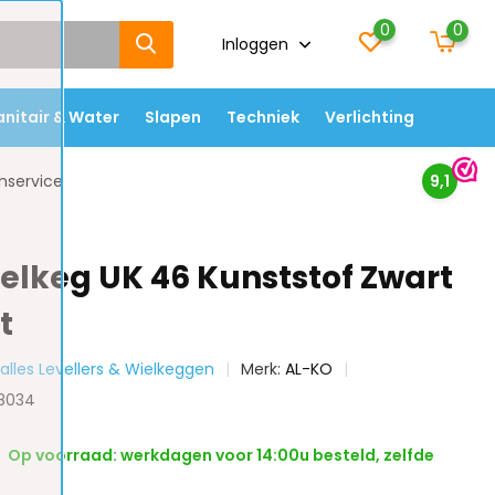
0
0
Inloggen
anitair & Water
Slapen
Techniek
Verlichting
nservice
9,1
elkeg UK 46 Kunststof Zwart
t
 alles Levellers & Wielkeggen
Merk:
AL-KO
18034
Op voorraad: werkdagen voor 14:00u besteld, zelfde