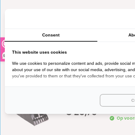
Reviews
0
5
from
Based on 0 reviews
Consent
Ab
Er zijn nog geen reviews geschreven over dit product..
This website uses cookies
9,3
We use cookies to personalize content and ads, provide social m
about your use of our site with our social media, advertising, an
you've provided to them or that they've collected from your use of
C
AL-KO 
€ 25,75
Op voorr