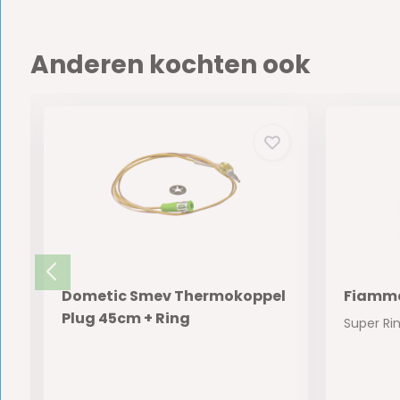
Anderen kochten ook
Dometic Smev Thermokoppel
Fiamma
Plug 45cm + Ring
ze collectie! Een prachtige picknic...