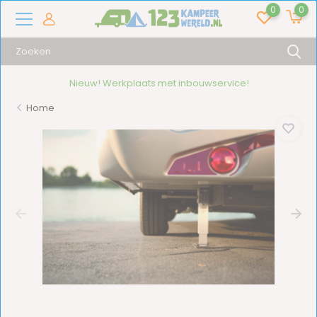
0
0
!
16.000+ artikelen!
Home