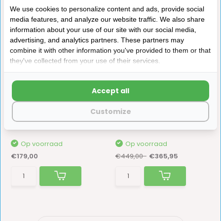
We use cookies to personalize content and ads, provide social
Anderen kochten ook
media features, and analyze our website traffic. We also share
information about your use of our site with our social media,
advertising, and analytics partners. These partners may
combine it with other information you've provided to them or that
they've collected from your use of their services.
Accept all
Picknicktafel 180 cm
CN Comfort CR85X
compressor koelkast
Nieuw in onze collectie! Een prachtige picknic...
Customize
CN Comfort CR85X Inbouw Koelkast 83 Liter – 12...
Op voorraad
Op voorraad
€179,00
€449,00-
€365,95