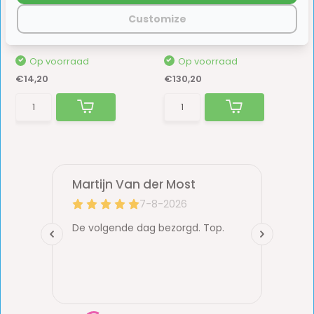
Glijder CT3110/ CT4110
Pro Signaalwit 28x28cm
Customize
Dubbele Plissé
De MPK VisionVent is in verschillende uitvoeri...
Op voorraad
Op voorraad
€14,20
€130,20