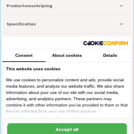
Productomschrijving
Specificaties
Reviews
Consent
About cookies
Details
Delen
This website uses cookies
We use cookies to personalize content and ads, provide social
Anderen kochten ook
media features, and analyze our website traffic. We also share
information about your use of our site with our social media,
advertising, and analytics partners. These partners may
combine it with other information you've provided to them or that
they've collected from your use of their services.
Accept all
Dometic Deurpaneel
MPK Dakluik VisionVent S