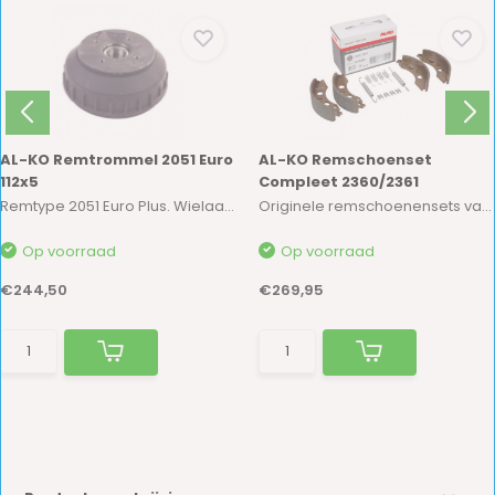
AL-KO Remtrommel 2051 Euro
AL-KO Remschoenset
112x5
Compleet 2360/2361
Remtype 2051 Euro Plus. Wielaansluiting 112x5 ...
Originele remschoenensets van AL-KO. AL-KO ond...
Op voorraad
Op voorraad
€244,50
€269,95