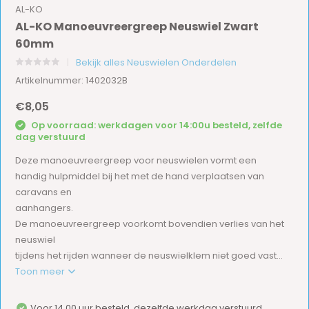
AL-KO
AL-KO Manoeuvreergreep Neuswiel Zwart
60mm
Bekijk alles Neuswielen Onderdelen
Artikelnummer: 1402032B
€8,05
Op voorraad: werkdagen voor 14:00u besteld, zelfde
dag verstuurd
Deze manoeuvreergreep voor neuswielen vormt een
handig hulpmiddel bij het met de hand verplaatsen van
caravans en
aanhangers.
De manoeuvreergreep voorkomt bovendien verlies van het
neuswiel
tijdens het rijden wanneer de neuswielklem niet goed vast...
Toon meer
Voor 14.00 uur besteld, dezelfde werkdag verstuurd