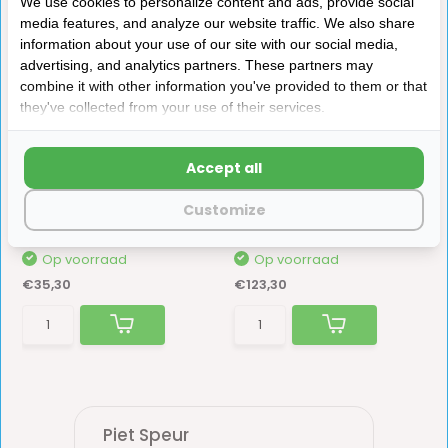
We use cookies to personalize content and ads, provide social
Anderen kochten ook
media features, and analyze our website traffic. We also share
information about your use of our site with our social media,
advertising, and analytics partners. These partners may
combine it with other information you've provided to them or that
they've collected from your use of their services.
Accept all
Dometic Heki 3
Dometic Glasplaat Links
Scharniervergrendeling
EK2000
Customize
RAL9005
Op voorraad
Op voorraad
€35,30
€123,30