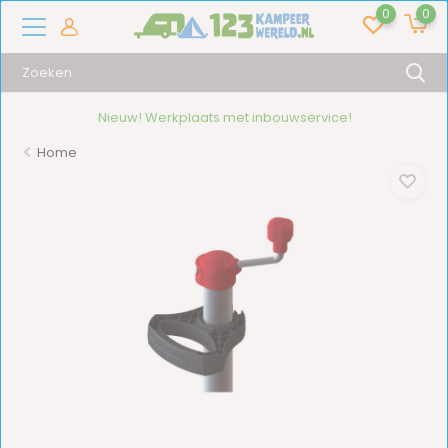
0
0
16.000+ artikelen!
Home