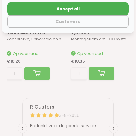
Accept all
Customize
HPX 6200 Reparatie Tape
EFOY Montageriem ECO
48mmx25mtr Wit
Systeem
Zeer sterke, universele en hoogwaardige pantse...
Montageriem om ECO systeem vast te zetten.
Op voorraad
Op voorraad
€10,20
€18,35