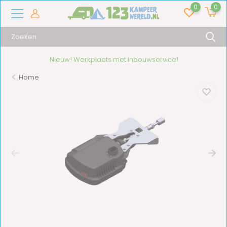
0
0
laats met inbouwservice!
16.000
Home