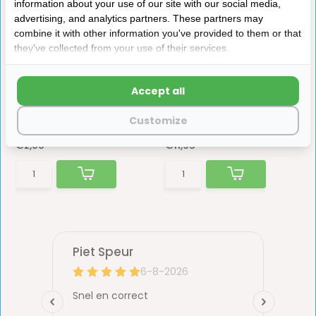
information about your use of our site with our social media,
advertising, and analytics partners. These partners may
combine it with other information you've provided to them or that
they've collected from your use of their services.
Alde 3000 Rubber
Dukdalf Elastieken Band
afdekking voor
Flamenco 4st
Accept all
Expansietank 3000416
 ideaal ...
Elastieken band voor onder de zitting.
Customize
Op voorraad
Op voorraad
€2,00
€11,95