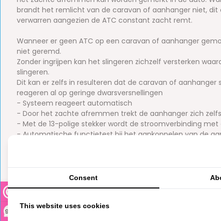
brandt het remlicht van de caravan of aanhanger niet, dit 
verwarren aangezien de ATC constant zacht remt.
Wanneer er geen ATC op een caravan of aanhanger gemont
niet geremd.
Zonder ingrijpen kan het slingeren zichzelf versterken wa
slingeren.
Dit kan er zelfs in resulteren dat de caravan of aanhanger 
reageren al op geringe dwarsversnellingen
- Systeem reageert automatisch
- Door het zachte afremmen trekt de aanhanger zich zelfs
- Met de 13-polige stekker wordt de stroomverbinding met
- Automatische functietest bij het aankoppelen van de a
- Een goed zichtbare lichtdiode signaleert al bij de start 
operationeel is
- Gemakkelijk achteraf te installeren
- Ideale aanvulling op de AKS 3004 anti-slingerkoppeling
Consent
Ab
Totaal gewicht minimaal-maximaal: 1801-2000kg
This website uses cookies
Leeg gewicht minimaal: 1300kg
9,3