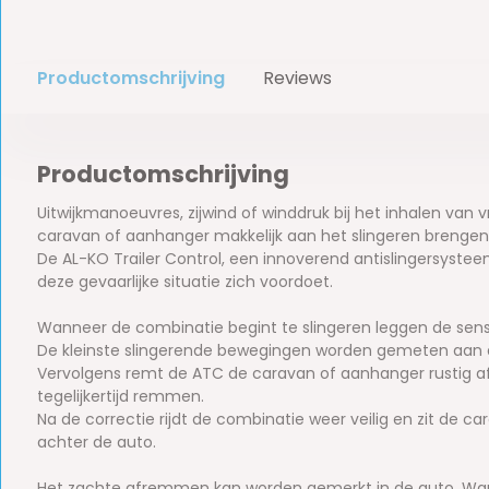
Productomschrijving
Reviews
Productomschrijving
Uitwijkmanoeuvres, zijwind of winddruk bij het inhalen va
caravan of aanhanger makkelijk aan het slingeren brengen
De AL-KO Trailer Control, een innoverend antislingersysteem,
deze gevaarlijke situatie zich voordoet.
Wanneer de combinatie begint te slingeren leggen de senso
De kleinste slingerende bewegingen worden gemeten aan 
Vervolgens remt de ATC de caravan of aanhanger rustig af. H
tegelijkertijd remmen.
Na de correctie rijdt de combinatie weer veilig en zit de c
achter de auto.
Het zachte afremmen kan worden gemerkt in de auto. Wan