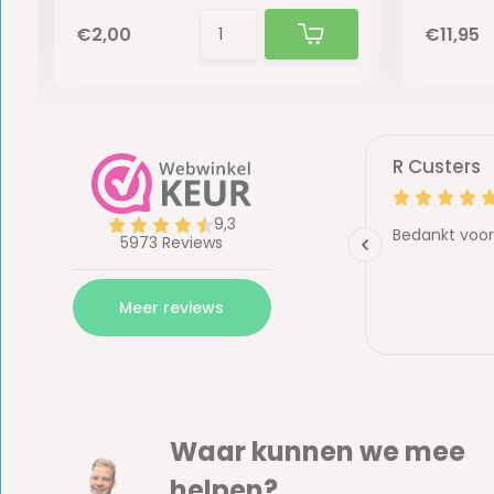
€2,00
€11,95
Waar kunnen we mee
helpen?