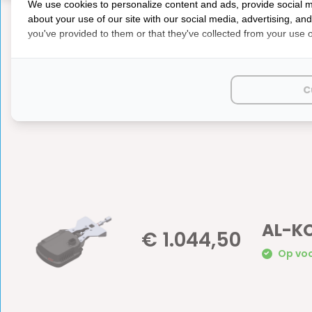
We use cookies to personalize content and ads, provide social m
about your use of our site with our social media, advertising, an
Reviews
you've provided to them or that they've collected from your use of
0
5
from
Based on 0 reviews
Er zijn nog geen reviews geschreven over dit product..
C
AL-KO
€ 1.044,50
Op voo