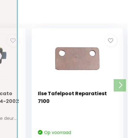
ucato
Ilse Tafelpoot Reparatiest
94-2002
7100
Sloten tegen diefstal voor de deuren van de ca...
Op voorraad