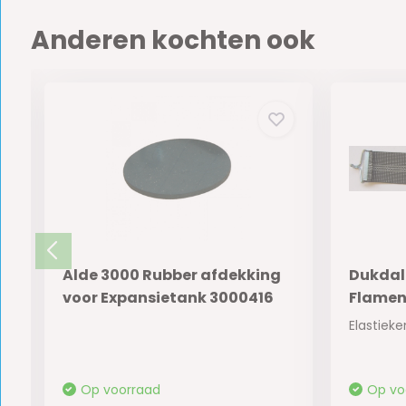
Anderen kochten ook
Alde 3000 Rubber afdekking
Dukdal
voor Expansietank 3000416
Flamen
w Koelkast 83 Liter – 12...
Op voorraad
Op vo