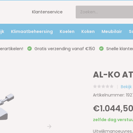
Klantenservice
jk
Klimaatbeheersing
Koelen
Koken
Meubilair
S
rartikelen!
Gratis verzending vanaf €150
Snelle klante
AL-KO AT
Bekij
Artikelnummer: 19
€1.044,5
zelfde dag verstu
Uitwijkmanoeuvres,