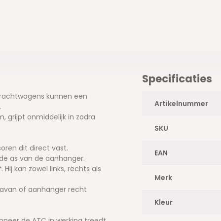
Specificaties
n vrachtwagens kunnen een
Artikelnummer
.
 grijpt onmiddelijk in zodra
SKU
ren dit direct vast.
EAN
de as van de aanhanger.
ij kan zowel links, rechts als
Merk
aravan of aanhanger recht
Kleur
neer de ATC in werking treedt