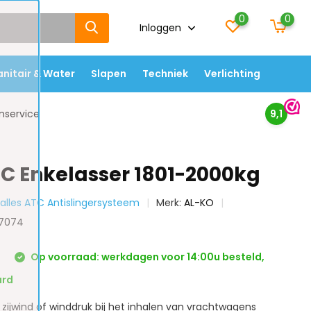
0
0
Inloggen
anitair & Water
Slapen
Techniek
Verlichting
nservice
9,1
C Enkelasser 1801-2000kg
k alles ATC Antislingersysteem
Merk:
AL-KO
27074
0
Op voorraad: werkdagen voor 14:00u besteld,
urd
 zijwind of winddruk bij het inhalen van vrachtwagens