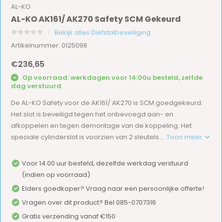
AL-KO
AL-KO AK161/ AK270 Safety SCM Gekeurd
Bekijk alles Diefstalbeveiliging
Artikelnummer: 0125098
€236,65
Op voorraad: werkdagen voor 14:00u besteld, zelfde
dag verstuurd
De AL-KO Safety voor de AK161/ AK270 is SCM goedgekeurd.
Het slot is beveiligd tegen het onbevoegd aan- en
afkoppelen en tegen demontage van de koppeling. Het
speciale cylinderslot is voorzien van 2 sleutels....
Toon meer
Voor 14.00 uur besteld, dezelfde werkdag verstuurd
(indien op voorraad)
Elders goedkoper? Vraag naar een persoonlijke offerte!
Vragen over dit product? Bel 085-0707316
Gratis verzending vanaf €150