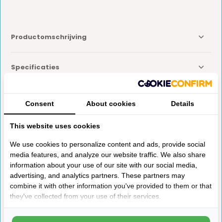
Productomschrijving
Specificaties
Reviews
Consent
About cookies
Details
This website uses cookies
Delen
We use cookies to personalize content and ads, provide social
media features, and analyze our website traffic. We also share
information about your use of our site with our social media,
Anderen kochten ook
advertising, and analytics partners. These partners may
combine it with other information you've provided to them or that
they've collected from your use of their services.