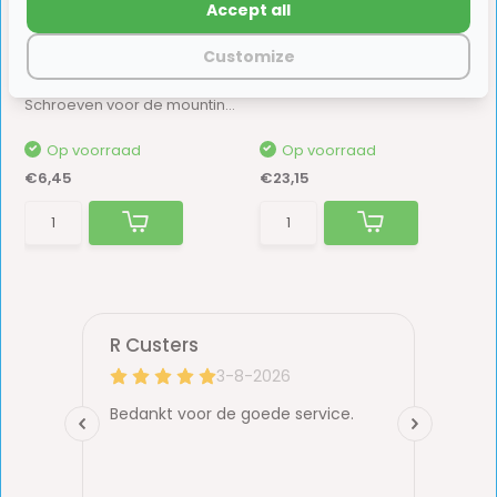
Accept all
Customize
Thule Mounting Rail
Thetford C2 Flush Tube
Schroeven 8st.
60 grade...
Schroeven voor de mounting rail op een fietsen...
Op voorraad
Op voorraad
€6,45
€23,15