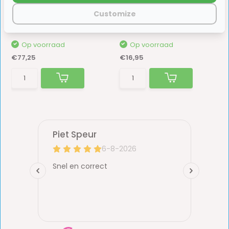
Bravura Water Module
Opvouwbaar 60x38x25cm
Customize
Met de ViaMondo Organizers voorkom je rondslin...
Op voorraad
Op voorraad
€77,25
€16,95