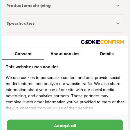
Productomschrijving
Specificaties
Reviews
Consent
About cookies
Details
Delen
This website uses cookies
We use cookies to personalize content and ads, provide social
Anderen kochten ook
media features, and analyze our website traffic. We also share
information about your use of our site with our social media,
advertising, and analytics partners. These partners may
combine it with other information you've provided to them or that
they've collected from your use of their services.
Accept all
Thetford Aqua Magic
ViaMondo Opbergbox