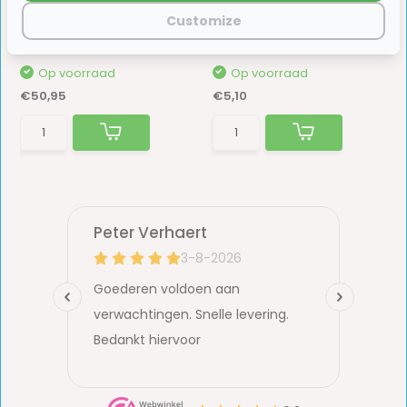
Wandschoorsteen WK Wit
Deze reflectoren voor Emuk opzetspiegels vergr...
Customize
 ideaal ...
Op voorraad
Op voorraad
€50,95
€5,10