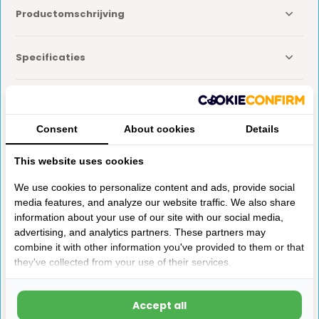
Productomschrijving
Specificaties
Reviews
Consent
About cookies
Details
Delen
This website uses cookies
We use cookies to personalize content and ads, provide social
Anderen kochten ook
media features, and analyze our website traffic. We also share
information about your use of our site with our social media,
advertising, and analytics partners. These partners may
combine it with other information you've provided to them or that
they've collected from your use of their services.
Accept all
Truma Rooster
Emuk Reflector Set 4x