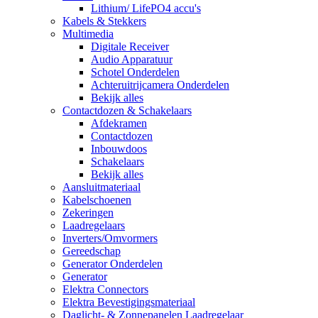
Lithium/ LifePO4 accu's
Kabels & Stekkers
Multimedia
Digitale Receiver
Audio Apparatuur
Schotel Onderdelen
Achteruitrijcamera Onderdelen
Bekijk alles
Contactdozen & Schakelaars
Afdekramen
Contactdozen
Inbouwdoos
Schakelaars
Bekijk alles
Aansluitmateriaal
Kabelschoenen
Zekeringen
Laadregelaars
Inverters/Omvormers
Gereedschap
Generator Onderdelen
Generator
Elektra Connectors
Elektra Bevestigingsmateriaal
Daglicht- & Zonnepanelen Laadregelaar