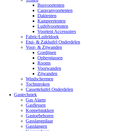
Busvoortenten
Caravanvoortenten
Daktenten
Kampeertenten
Luifelvoortenten
Voortent Accessoires
Fabric/Luifeldoek
Etui- & Zakluifel Onderdelen
Voor- & Zijwanden
Gordijnen
Opbergtassen
Rooms
Voorwanden
Zijwanden
Windschermen
Tochtstroken
Cassetteluifel Onderdelen
Gastechniek
Gas Alarm
Gasflessen
Koppelstukken
Gastoebehoren
Gasslangpilaar
Gasslangen