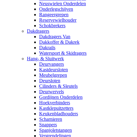
Neuswielen Onderdelen
Onderlegschijven
Rangeergrepen
Reservewielhouder
Schokbrekers
Dakdragers
Dakdragers Van
Dakkoffer & Dakrek
Dakrails
Watersport & Skidragers
Hang- & Sluitwerk
Deurvangers
Kastdeursloten
Meubelgrepen
Deursloten
Cilinders & Sleutels
Deurwervels
Gordijnen Onderdelen
Hoekverbinders
Kastklepuitzetters
Keukenbladhouders
Scharnieren
Snappers
Spanjoletstangen
Vergrendelingen