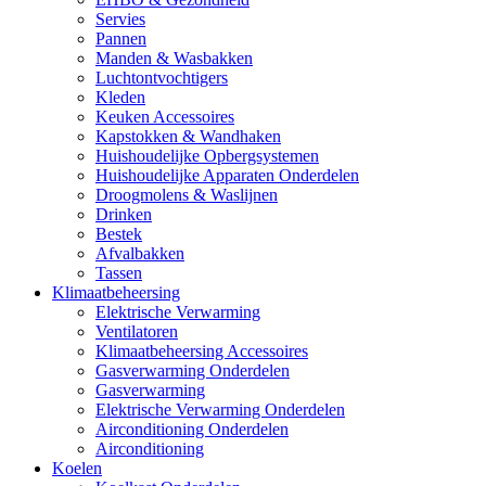
Servies
Pannen
Manden & Wasbakken
Luchtontvochtigers
Kleden
Keuken Accessoires
Kapstokken & Wandhaken
Huishoudelijke Opbergsystemen
Huishoudelijke Apparaten Onderdelen
Droogmolens & Waslijnen
Drinken
Bestek
Afvalbakken
Tassen
Klimaatbeheersing
Elektrische Verwarming
Ventilatoren
Klimaatbeheersing Accessoires
Gasverwarming Onderdelen
Gasverwarming
Elektrische Verwarming Onderdelen
Airconditioning Onderdelen
Airconditioning
Koelen