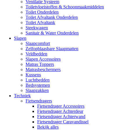
Ventilatie Systeem
Toiletvloeistoffen & Schoonmaakmiddelen
Toilet Onderdelen
Toilet Afvaltank Onderdelen
Toilet Afvaltank
Steekwagen
Sanitair & Water Onderdelen
Slapen
Slaapcomfort
Zelfopblaasbare Slaapmatten
Veldbedden
Slapen Accessoires
Matras Toppers
Matrasbeschermers
Kussens
Luchtbedden
Bedsystemen
Slaapzakken
Techniek
Fietsendragers
Fietsendrager Accessoires
Fietsendrager Achterdeur
Fietsendrager Achterwand
Fietsendrager Caravandissel
Bekijk alles