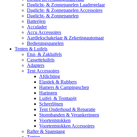
Daglicht- & Zonnepanelen Laadregelaar
Daglicht- & Zonnepanelen Accessoires
Daglicht- & Zonnepanelen
Batterijen
Acculader
Accu Accessoires
Aardlekschakelaar & Zekeringautomaat
Bedieningspanelen
Tenten & Luifels
Etui- & Zakluifels
Cassetteluifels
Adapters
Tent Accessoires
Afdichting
Elastiek & Rubbers
Hamers & Campingschep
Haringen
Luifel- & Tenttapijt
Scheerlijnen
Tent Onderhoud & Reparatie
Stormbanden & Verankeringen
Voortentstokken
Voortentstokken Accessoires
Rafter & Spanstang
Tenten