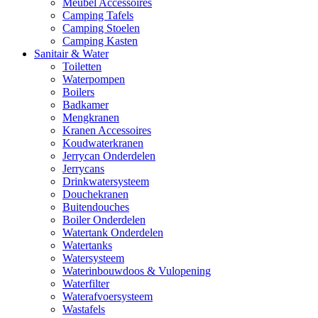
Meubel Accessoires
Camping Tafels
Camping Stoelen
Camping Kasten
Sanitair & Water
Toiletten
Waterpompen
Boilers
Badkamer
Mengkranen
Kranen Accessoires
Koudwaterkranen
Jerrycan Onderdelen
Jerrycans
Drinkwatersysteem
Douchekranen
Buitendouches
Boiler Onderdelen
Watertank Onderdelen
Watertanks
Watersysteem
Waterinbouwdoos & Vulopening
Waterfilter
Waterafvoersysteem
Wastafels