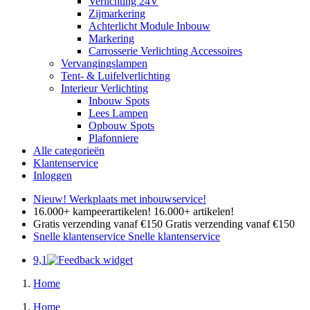
Verlichting 24V
Zijmarkering
Achterlicht Module Inbouw
Markering
Carrosserie Verlichting Accessoires
Vervangingslampen
Tent- & Luifelverlichting
Interieur Verlichting
Inbouw Spots
Lees Lampen
Opbouw Spots
Plafonniere
Alle categorieën
Klantenservice
Inloggen
Nieuw! Werkplaats met inbouwservice!
16.000+ kampeerartikelen!
16.000+ artikelen!
Gratis verzending vanaf €150
Gratis verzending vanaf €150
Snelle klantenservice
Snelle klantenservice
9,1
Home
Home