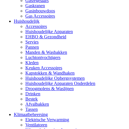
Gasregelaars
Gaskranen
Gasinbouwdoos
Gas Accessoires
Huishoudelijk
Accessoires
Huishoudelijke Apparaten
EHBO & Gezondheid
Servies
Pannen
Manden & Wasbakken
Luchtontvochtigers
Kleden
Keuken Accessoires
Kapstokken & Wandhaken
Huishoudelijke Opbergsystemen
Huishoudelijke Apparaten Onderdelen
Droogmolens & Waslijnen
Drinken
Bestek
Afvalbakken
Tassen
Klimaatbeheersing
Elektrische Verwarming
Ventilatoren