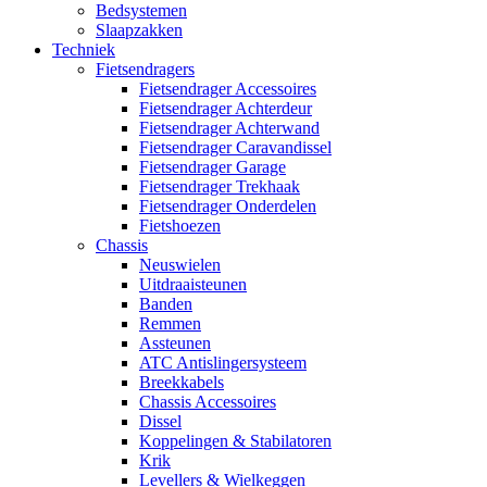
Bedsystemen
Slaapzakken
Techniek
Fietsendragers
Fietsendrager Accessoires
Fietsendrager Achterdeur
Fietsendrager Achterwand
Fietsendrager Caravandissel
Fietsendrager Garage
Fietsendrager Trekhaak
Fietsendrager Onderdelen
Fietshoezen
Chassis
Neuswielen
Uitdraaisteunen
Banden
Remmen
Assteunen
ATC Antislingersysteem
Breekkabels
Chassis Accessoires
Dissel
Koppelingen & Stabilatoren
Krik
Levellers & Wielkeggen