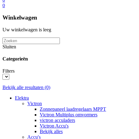
0
Winkelwagen
Uw winkelwagen is leeg
Sluiten
Categorieën
Filters
Bekijk alle resultaten
(0)
Elektra
Victron
Zonnepaneel laadregelaars MPPT
Victron Multiplus omvormers
victron acculaders
Victron Accu's
Bekijk alles
Accu's