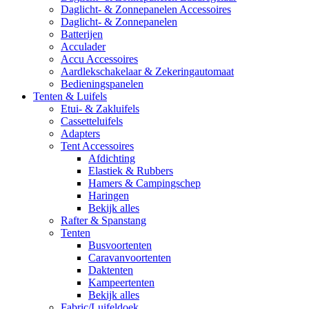
Daglicht- & Zonnepanelen Accessoires
Daglicht- & Zonnepanelen
Batterijen
Acculader
Accu Accessoires
Aardlekschakelaar & Zekeringautomaat
Bedieningspanelen
Tenten & Luifels
Etui- & Zakluifels
Cassetteluifels
Adapters
Tent Accessoires
Afdichting
Elastiek & Rubbers
Hamers & Campingschep
Haringen
Bekijk alles
Rafter & Spanstang
Tenten
Busvoortenten
Caravanvoortenten
Daktenten
Kampeertenten
Bekijk alles
Fabric/Luifeldoek