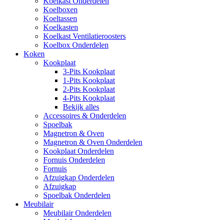
Koelkast Onderdelen
Koelboxen
Koeltassen
Koelkasten
Koelkast Ventilatieroosters
Koelbox Onderdelen
Koken
Kookplaat
3-Pits Kookplaat
1-Pits Kookplaat
2-Pits Kookplaat
4-Pits Kookplaat
Bekijk alles
Accessoires & Onderdelen
Spoelbak
Magnetron & Oven
Magnetron & Oven Onderdelen
Kookplaat Onderdelen
Fornuis Onderdelen
Fornuis
Afzuigkap Onderdelen
Afzuigkap
Spoelbak Onderdelen
Meubilair
Meubilair Onderdelen