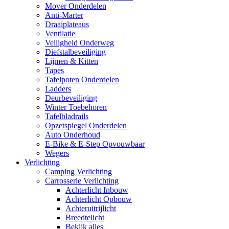
Mover Onderdelen
Anti-Marter
Draaiplateaus
Ventilatie
Veiligheid Onderweg
Diefstalbeveiliging
Lijmen & Kitten
Tapes
Tafelpoten Onderdelen
Ladders
Deurbeveiliging
Winter Toebehoren
Tafelbladrails
Opzetspiegel Onderdelen
Auto Onderhoud
E-Bike & E-Step Opvouwbaar
Wegers
Verlichting
Camping Verlichting
Carrosserie Verlichting
Achterlicht Inbouw
Achterlicht Opbouw
Achteruitrijlicht
Breedtelicht
Bekijk alles