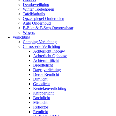
Deurbeveiliging
Winter Toebehoren
Tafelbladrails
Opzetspiegel Onderdelen
Auto Onderhoud
E-Bike & E-Step Opvouwbaar
Wegers
Verlichting
Camping Verlichting
Carrosserie Verlichting
Achterlicht Inbouw
Achterlicht Opbouw
Achteruitrijlicht
Breedtelicht
Dagrijverlichting
Derde Remlicht
Dimlicht
Grootlicht
Kentekenverlichting
Knipperlicht
Bochtlicht
Mistlicht
Reflector
Remlicht