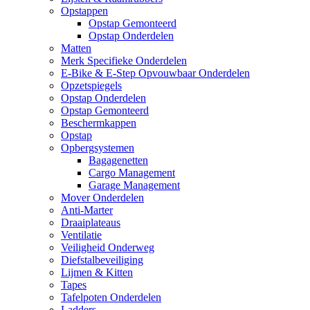
Opstappen
Opstap Gemonteerd
Opstap Onderdelen
Matten
Merk Specifieke Onderdelen
E-Bike & E-Step Opvouwbaar Onderdelen
Opzetspiegels
Opstap Onderdelen
Opstap Gemonteerd
Beschermkappen
Opstap
Opbergsystemen
Bagagenetten
Cargo Management
Garage Management
Mover Onderdelen
Anti-Marter
Draaiplateaus
Ventilatie
Veiligheid Onderweg
Diefstalbeveiliging
Lijmen & Kitten
Tapes
Tafelpoten Onderdelen
Ladders