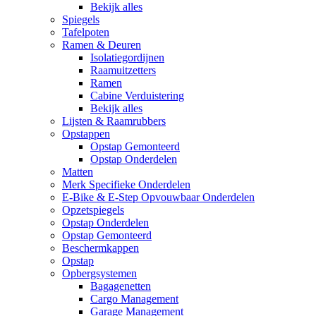
Bekijk alles
Spiegels
Tafelpoten
Ramen & Deuren
Isolatiegordijnen
Raamuitzetters
Ramen
Cabine Verduistering
Bekijk alles
Lijsten & Raamrubbers
Opstappen
Opstap Gemonteerd
Opstap Onderdelen
Matten
Merk Specifieke Onderdelen
E-Bike & E-Step Opvouwbaar Onderdelen
Opzetspiegels
Opstap Onderdelen
Opstap Gemonteerd
Beschermkappen
Opstap
Opbergsystemen
Bagagenetten
Cargo Management
Garage Management