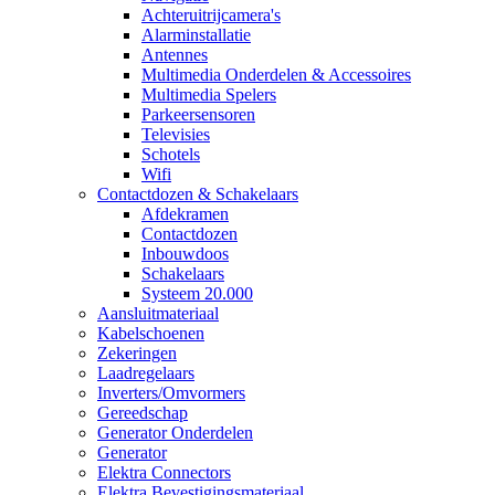
Achteruitrijcamera's
Alarminstallatie
Antennes
Multimedia Onderdelen & Accessoires
Multimedia Spelers
Parkeersensoren
Televisies
Schotels
Wifi
Contactdozen & Schakelaars
Afdekramen
Contactdozen
Inbouwdoos
Schakelaars
Systeem 20.000
Aansluitmateriaal
Kabelschoenen
Zekeringen
Laadregelaars
Inverters/Omvormers
Gereedschap
Generator Onderdelen
Generator
Elektra Connectors
Elektra Bevestigingsmateriaal