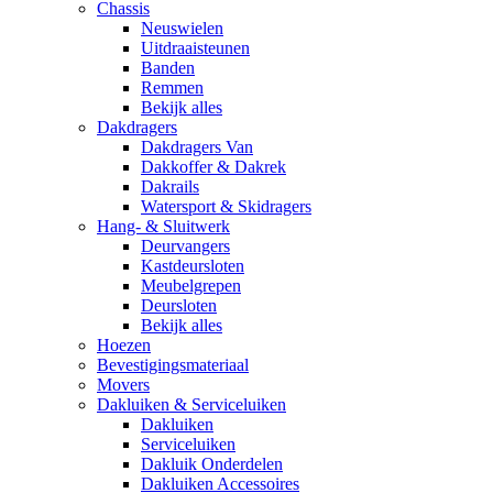
Chassis
Neuswielen
Uitdraaisteunen
Banden
Remmen
Bekijk alles
Dakdragers
Dakdragers Van
Dakkoffer & Dakrek
Dakrails
Watersport & Skidragers
Hang- & Sluitwerk
Deurvangers
Kastdeursloten
Meubelgrepen
Deursloten
Bekijk alles
Hoezen
Bevestigingsmateriaal
Movers
Dakluiken & Serviceluiken
Dakluiken
Serviceluiken
Dakluik Onderdelen
Dakluiken Accessoires