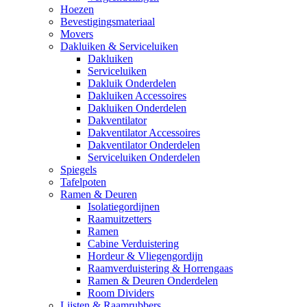
Hoezen
Bevestigingsmateriaal
Movers
Dakluiken & Serviceluiken
Dakluiken
Serviceluiken
Dakluik Onderdelen
Dakluiken Accessoires
Dakluiken Onderdelen
Dakventilator
Dakventilator Accessoires
Dakventilator Onderdelen
Serviceluiken Onderdelen
Spiegels
Tafelpoten
Ramen & Deuren
Isolatiegordijnen
Raamuitzetters
Ramen
Cabine Verduistering
Hordeur & Vliegengordijn
Raamverduistering & Horrengaas
Ramen & Deuren Onderdelen
Room Dividers
Lijsten & Raamrubbers