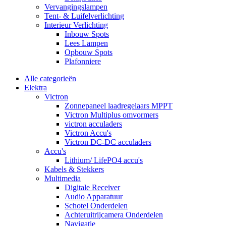
Vervangingslampen
Tent- & Luifelverlichting
Interieur Verlichting
Inbouw Spots
Lees Lampen
Opbouw Spots
Plafonniere
Alle categorieën
Elektra
Victron
Zonnepaneel laadregelaars MPPT
Victron Multiplus omvormers
victron acculaders
Victron Accu's
Victron DC-DC acculaders
Accu's
Lithium/ LifePO4 accu's
Kabels & Stekkers
Multimedia
Digitale Receiver
Audio Apparatuur
Schotel Onderdelen
Achteruitrijcamera Onderdelen
Navigatie