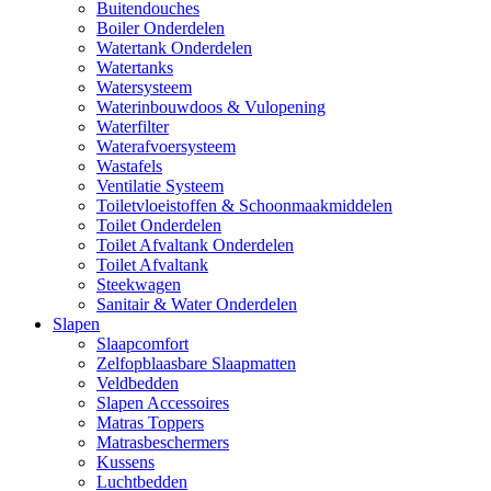
Buitendouches
Boiler Onderdelen
Watertank Onderdelen
Watertanks
Watersysteem
Waterinbouwdoos & Vulopening
Waterfilter
Waterafvoersysteem
Wastafels
Ventilatie Systeem
Toiletvloeistoffen & Schoonmaakmiddelen
Toilet Onderdelen
Toilet Afvaltank Onderdelen
Toilet Afvaltank
Steekwagen
Sanitair & Water Onderdelen
Slapen
Slaapcomfort
Zelfopblaasbare Slaapmatten
Veldbedden
Slapen Accessoires
Matras Toppers
Matrasbeschermers
Kussens
Luchtbedden