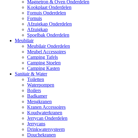
Magnetron & Oven Onderdelen
Kookplaat Onderdelen
Fornuis Onderdelen
Fornuis
Afzuigkap Onderdelen
Afzuigkap
Spoelbak Onderdelen
Meubilair
Meubilair Onderdelen
Meubel Accessoires
Camping Tafels
Camping Stoelen
Camping Kasten
Sanitair & Water
Toiletten
Waterpompen
Boilers
Badkamer
Mengkranen
Kranen Accessoires
Koudwaterkranen
Jerrycan Onderdelen
Jerrycans
Drinkwatersysteem
Douchekranen