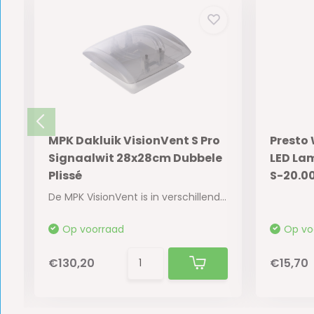
MPK Dakluik VisionVent S Pro
Presto
Signaalwit 28x28cm Dubbele
LED Lam
Plissé
S-20.0
De MPK VisionVent is in verschillende uitvoeri...
Op voorraad
Op vo
€130,20
€15,70