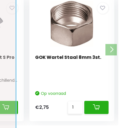
 S Pro
GOK Wartel Staal 8mm 3st.
De MPK VisionVent is in verschillende uitvoeri...
Op voorraad
€2,75