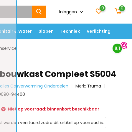
0
0
Inloggen
anitair & Water
Slapen
Techniek
Verlichting
nservice
9,1
nbouwkast Compleet S5004
k alles Gasverwarming Onderdelen
Merk:
Truma
30090-94400
Niet op voorraad: binnenkort beschikbaar
al worden verstuurd zodra dit artikel op voorraad is.