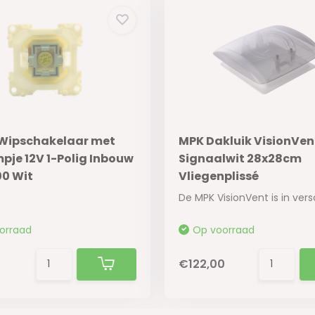
 Wipschakelaar met
MPK Dakluik VisionVent
pje 12V 1-Polig Inbouw
Signaalwit 28x28cm
00 Wit
Vliegenplissé
orraad
Op voorraad
€122,00