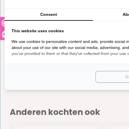
Er zijn nog geen reviews geschreven over dit product..
Consent
Ab
This website uses cookies
9,3
We use cookies to personalize content and ads, provide social m
about your use of our site with our social media, advertising, an
you've provided to them or that they've collected from your use of
Truma
€ 205,95
Niet op
C
Anderen kochten ook