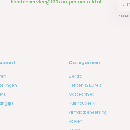
klantenservice@123kampeerwereld.nl
* Lees
ccount
Categorieën
ren
Elektra
tellingen
Tenten & Luifels
kets
Gastechniek
anglijst
Huishoudelijk
Klimaatbeheersing
Koelen