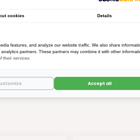
out cookies
Details
edia features, and analyze our website traffic. We also share informati
d analytics partners. These partners may combine it with other informat
 their services.
 Inbouwkast Compleet S5004
 voorraad: binnenkort beschikbaar
ustomize
Accept all