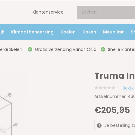
Klantenservice
jk
Klimaatbeheersing
Koelen
Koken
Meubilair
S
rartikelen!
Gratis verzending vanaf €150
Snelle klante
Truma I
Bekij
Artikelnummer: 4
€205,95
Je bestelling z