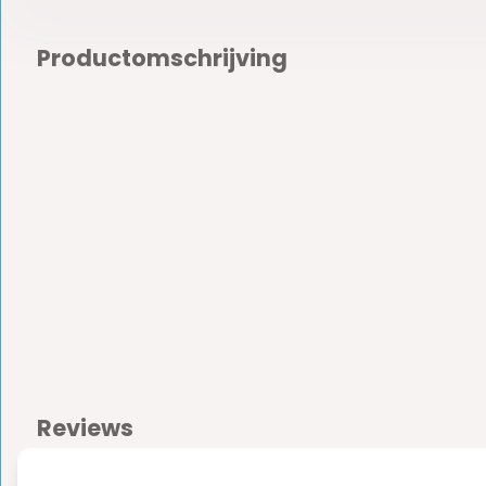
Productomschrijving
Reviews
0
5
from
Based on 0 reviews