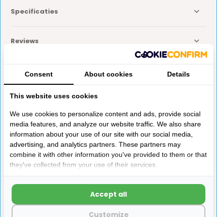
Specificaties
Reviews
Delen
Consent
About cookies
Details
This website uses cookies
Anderen kochten ook
We use cookies to personalize content and ads, provide social
media features, and analyze our website traffic. We also share
information about your use of our site with our social media,
advertising, and analytics partners. These partners may
combine it with other information you've provided to them or that
they've collected from your use of their services.
Haakse Wateraansluiting
Dometic Heki 3 Adapter
Accept all
van 10 naar 12
(dakdikte 53-60mm)
BG1267 Heki 3 Adapter (dakdikte 53-60mm) 1400116
Customize