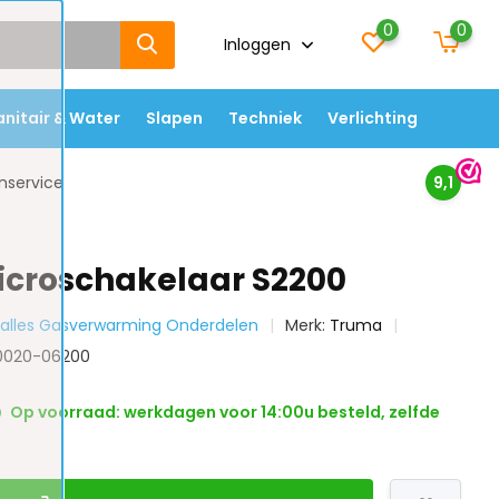
0
0
Inloggen
anitair & Water
Slapen
Techniek
Verlichting
nservice
9,1
croschakelaar S2200
k alles Gasverwarming Onderdelen
Merk:
Truma
30020-06200
Op voorraad: werkdagen voor 14:00u besteld, zelfde