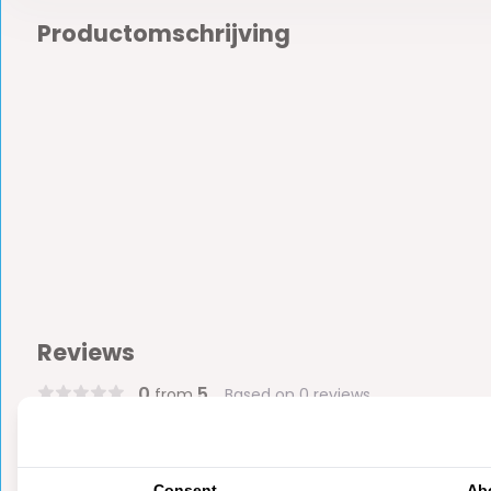
Productomschrijving
Reviews
0
5
from
Based on 0 reviews
Er zijn nog geen reviews geschreven over dit product..
Consent
Ab