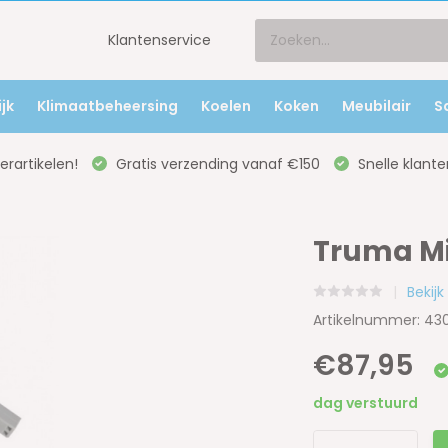
Klantenservice
jk
Klimaatbeheersing
Koelen
Koken
Meubilair
S
rartikelen!
Gratis verzending vanaf €150
Snelle klante
Truma Mi
Bekij
Artikelnummer: 4
€87,95
dag verstuurd