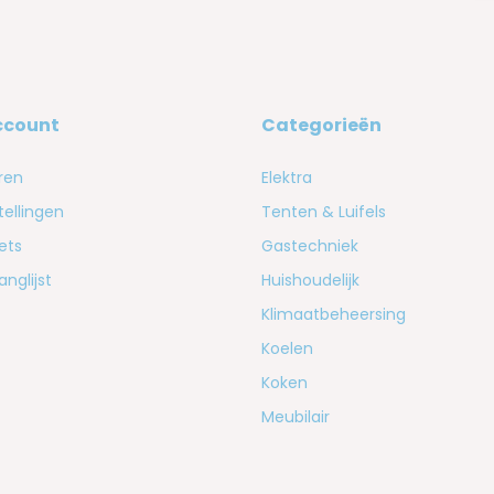
ccount
Categorieën
ren
Elektra
tellingen
Tenten & Luifels
kets
Gastechniek
anglijst
Huishoudelijk
Klimaatbeheersing
Koelen
Koken
Meubilair