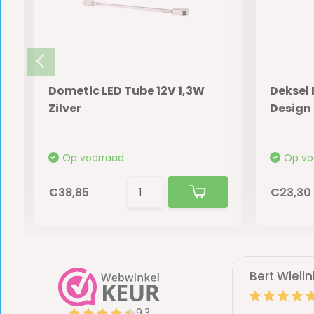
Dometic LED Tube 12V 1,3W
Deksel
Zilver
Design 
Op voorraad
Op vo
€38,85
€23,30