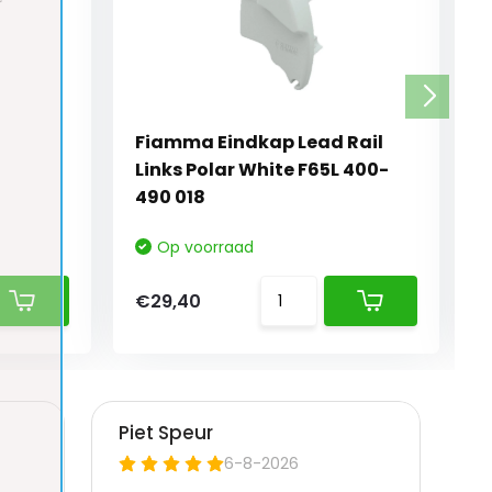
t
Fiamma Eindkap Lead Rail
Links Polar White F65L 400-
490 018
Op voorraad
€29,40