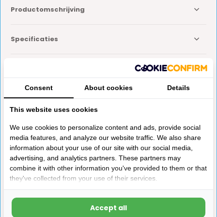
Productomschrijving
Specificaties
Reviews
Consent
About cookies
Details
Delen
This website uses cookies
We use cookies to personalize content and ads, provide social
Anderen kochten ook
media features, and analyze our website traffic. We also share
information about your use of our site with our social media,
advertising, and analytics partners. These partners may
combine it with other information you've provided to them or that
they've collected from your use of their services.
Accept all
Presto Wipschakelaar
Knott Indicator