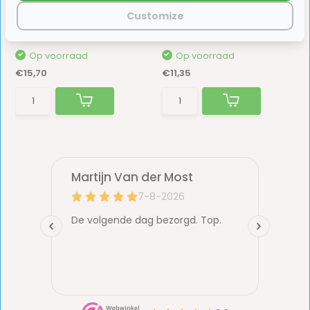
met LED Lampje 12V 1-Polig
Stabilisatorkoppeling
Customize
Inbouw S-20.000 Wit
KS25/30/35
Op voorraad
Op voorraad
€15,70
€11,35