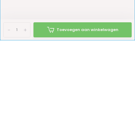
Waar kunnen we mee helpen?
-
+
Toevoegen aan winkelwagen
Vul het contactformulier in en wij nemen
z.s.m. contact op!
klantenservice@123kampeerwereld.nl
Stuur email
Schrijf je in en blijf op de hoogte van onze acties!