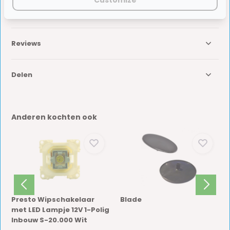
Customize
Specificaties
Reviews
Delen
Anderen kochten ook
Presto Wipschakelaar
Blade
met LED Lampje 12V 1-Polig
Inbouw S-20.000 Wit
 ideaal ...